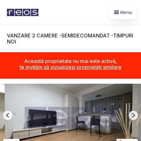
Meniu
VANZARE 2 CAMERE -SEMIDECOMANDAT -TIMPURI
NOI
Această proprietate nu mai este activă,
te invităm să vizualizezi proprietăți similare
Previous
Nex