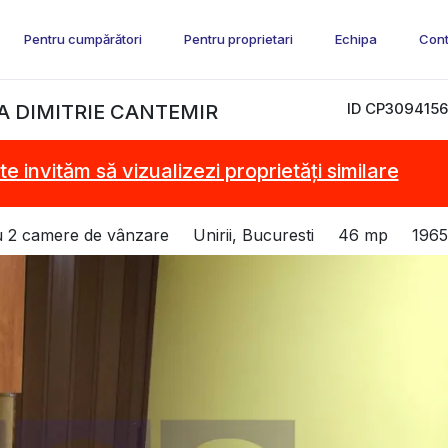
Pentru cumpărători
Pentru proprietari
Echipa
Cont
ID CP3094156
A DIMITRIE CANTEMIR
te invităm să vizualizezi proprietăți similare
 2 camere de vânzare
Unirii, Bucuresti
46 mp
1965