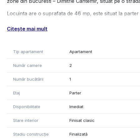
zone din Bucuresti – Dimitrie Cantemir, situat pe o strad
Locuinta are o suprafata de 46 mp, este situat la parter 
baie, fiind o alegere ideala atat pentru locuit, cat si pentr
Citește mai mult
Imobilul este construit in 1965, iar amplasarea ofera ac
mijloacele de transport in comun. Datorita pozitiei premi
oportunitate excelenta pentru inchiriere sau pentru cei c
Tip apartament
Apartament
Imobilul este inchiriat in prezent, fiind spatiu de birouri.
Număr camere
2
Agentia noastra va poate oferi consultanta bancara grat
Număr bucătării
1
pentru alte informatii bancare.
Pentru mai multe detalii sau programarea unei vizionari,
Etaj
Parter
Disponibilitate
Imediat
Stare interior
Finisat clasic
Stadiu construcție
Finalizată