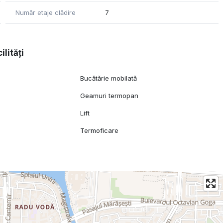
Număr etaje clădire
7
ilități
Bucătărie mobilată
Geamuri termopan
Lift
Termoficare