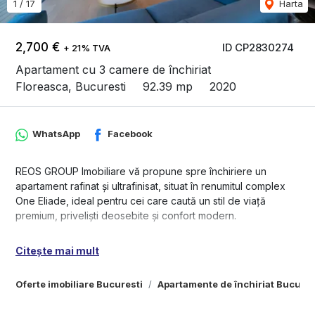
1
/
17
Harta
2,700 €
ID CP2830274
+ 21% TVA
Apartament cu 3 camere de închiriat
Floreasca, Bucuresti
92.39 mp
2020
WhatsApp
Facebook
REOS GROUP Imobiliare vă propune spre închiriere un
apartament rafinat și ultrafinisat, situat în renumitul complex
One Eliade, ideal pentru cei care caută un stil de viață
premium, priveliști deosebite și confort modern.
Complex & Localizare
Citește mai mult
One Eliade este unul dintre cele mai apreciate ansambluri
rezidențiale din nordul Capitalei, compus din trei clădiri
Oferte imobiliare Bucuresti
Apartamente de închiriat Bucures
rezidențiale și o clădire de birouri. La parter se regăsesc
restaurante, clinici medicale, cafenele și spații pentru copii.