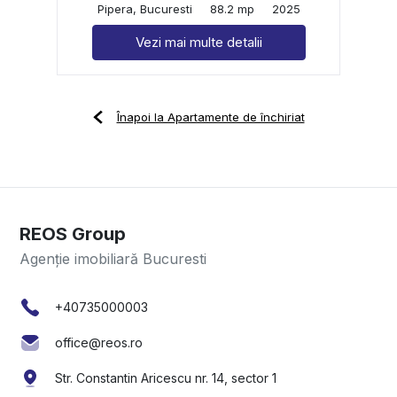
Pipera, Bucuresti
88.2 mp
2025
Vezi mai multe detalii
Înapoi la Apartamente de închiriat
REOS Group
Agenție imobiliară Bucuresti
+40735000003
office@reos.ro
Str. Constantin Aricescu nr. 14, sector 1