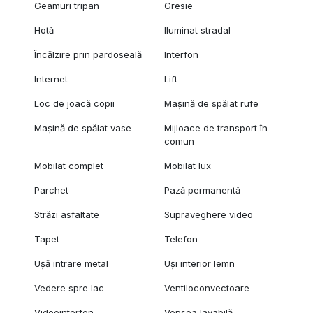
Geamuri tripan
Gresie
Hotă
Iluminat stradal
Încălzire prin pardoseală
Interfon
Internet
Lift
Loc de joacă copii
Mașină de spălat rufe
Mașină de spălat vase
Mijloace de transport în
comun
Mobilat complet
Mobilat lux
Parchet
Pază permanentă
Străzi asfaltate
Supraveghere video
Tapet
Telefon
Ușă intrare metal
Uși interior lemn
Vedere spre lac
Ventiloconvectoare
Videointerfon
Vopsea lavabilă