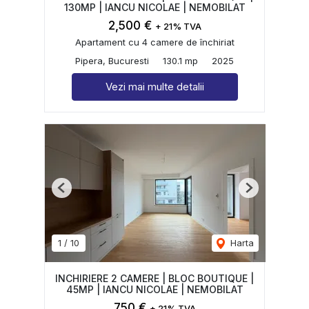
130MP | IANCU NICOLAE | NEMOBILAT
2,500 €
+ 21% TVA
Apartament cu 4 camere de închiriat
Pipera, Bucuresti
130.1 mp
2025
Vezi mai multe detalii
Previous
Next
1
/
10
Harta
INCHIRIERE 2 CAMERE | BLOC BOUTIQUE |
45MP | IANCU NICOLAE | NEMOBILAT
750 €
+ 21% TVA