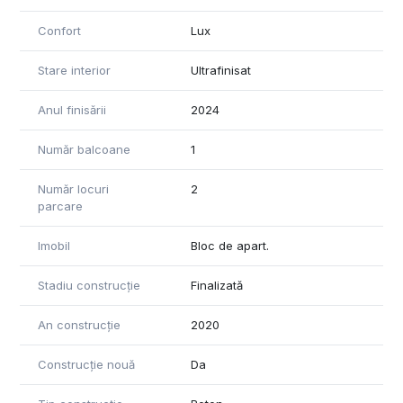
mobilier de calitate și finisaje impecabile. Cele două băi sunt
Confort
Lux
ultrafinisate, echipate modern și gândite pentru confortul
zilnic.
Stare interior
Ultrafinisat
Terasa de 11 mp este locul perfect pentru a savura o cafea
dimineața sau pentru momente de relaxare cu o vedere
Anul finisării
2024
liniștitoare către lac.
Număr balcoane
1
Avantaje esențiale
Vedere superbă către lac
Număr locuri
2
Finisaje de lux, tapet și detalii premium
parcare
Zonă de living + dining extrem de luminoasă
Ferestre vitrate pe toată înălțimea
Imobil
Bloc de apart.
Se închiriază mobilat complet
Complex exclusivist, cu facilități moderne
Stadiu construcție
Finalizată
Siguranță și acces controlat 24/7
Perfect pentru cuplu sau familie
An construcție
2020
Apartamentul arată exact ca în poze — totul este pregătit
pentru mutare imediată.
Construcție nouă
Da
Pentru mai multe detalii sau programarea unei vizionari rog