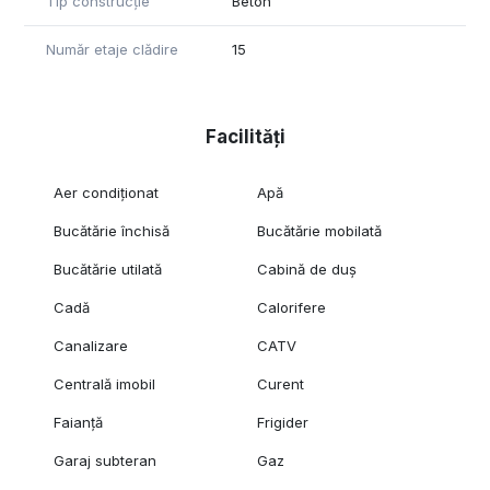
Tip construcție
Beton
sa ma contactati.
Număr etaje clădire
15
Facilități
Aer condiționat
Apă
Bucătărie închisă
Bucătărie mobilată
Bucătărie utilată
Cabină de duș
Cadă
Calorifere
Canalizare
CATV
Centrală imobil
Curent
Faianță
Frigider
Garaj subteran
Gaz