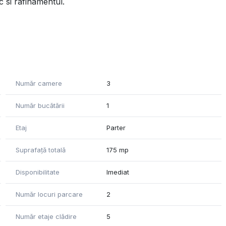
 si rafinamentul.
ideala pentru relaxare sau entertaining
Număr camere
3
Număr bucătării
1
Etaj
Parter
premium:
Suprafață totală
175 mp
Disponibilitate
Imediat
Număr locuri parcare
2
oasa a unei case cu avantajele unui complex rezidential
Număr etaje clădire
5