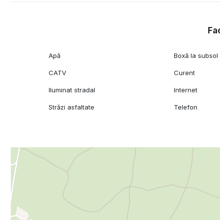
Pentru informatii suplimentare si vizionari private, va stau
Fac
Apă
Boxă la subsol
CATV
Curent
Iluminat stradal
Internet
Străzi asfaltate
Telefon