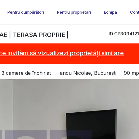
Pentru cumpărători
Pentru proprietari
Echipa
Cont
ID CP3094121
E | TERASA PROPRIE |
te invităm să vizualizezi proprietăți similare
3 camere de închiriat
Iancu Nicolae, Bucuresti
90 mp