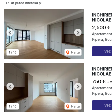
Te-ar putea interesa și:
INCHIRIE
NICOLAE
2,500 €
Apartament 
Previous
Next
Pipera, Buc
Vezi
1
/
16
Harta
INCHIRIE
NICOLAE
750 €
+ 
Apartament 
Previous
Next
Pipera, Buc
Vezi
1
/
10
Harta