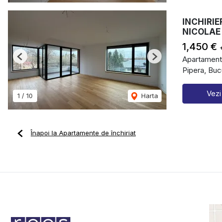
INCHIRIE
NICOLAE
1,450 €
Apartament 
Previous
Next
Pipera, Buc
Vezi
1
/
10
Harta
Înapoi la Apartamente de închiriat