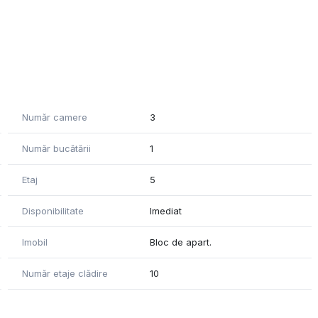
lui
Număr camere
3
Număr bucătării
1
câțiva pași
Etaj
5
avu și Dristor
Disponibilitate
Imediat
t și pentru investiție, datorită poziționării avantajoase și
Imobil
Bloc de apart.
i vizionări, echipa REOS GROUP vă stă la dispoziție.
Număr etaje clădire
10