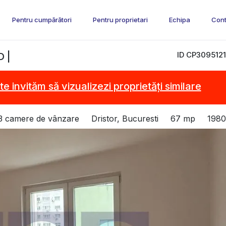
Pentru cumpărători
Pentru proprietari
Echipa
Cont
ID CP3095121
 |
te invităm să vizualizezi proprietăți similare
3 camere de vânzare
Dristor, Bucuresti
67 mp
1980