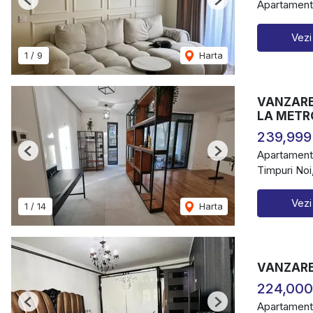
Apartament
Previous
Next
Vezi
1
/
9
Harta
VANZARE 
LA METR
239,999
Apartament
Previous
Next
Timpuri Noi
Vezi
1
/
14
Harta
VANZARE 
224,000
Apartament
Previous
Next