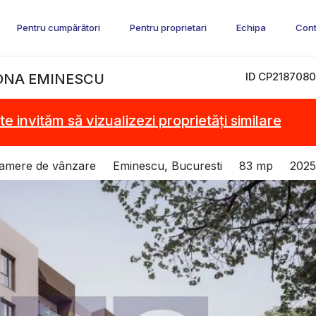
Pentru cumpărători
Pentru proprietari
Echipa
Cont
ID CP2187080
ZONA EMINESCU
te invităm să vizualizezi proprietăți similare
camere de vânzare
Eminescu, Bucuresti
83 mp
2025