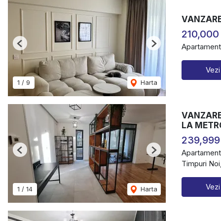
VANZARE
210,000
Apartament
Previous
Next
Vezi
1
/
9
Harta
VANZARE 
LA METR
239,999
Apartament
Previous
Next
Timpuri Noi
Vezi
1
/
14
Harta