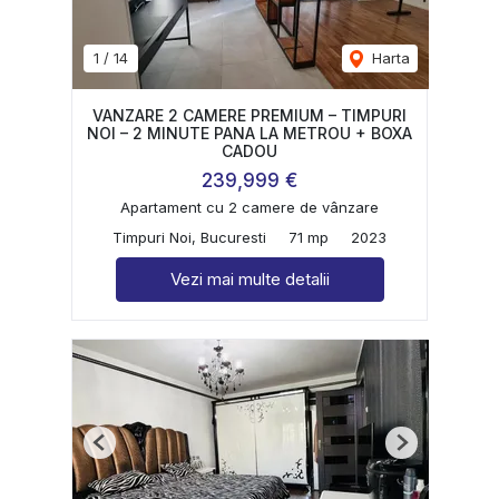
1
/
14
Harta
VANZARE 2 CAMERE PREMIUM – TIMPURI
NOI – 2 MINUTE PANA LA METROU + BOXA
CADOU
239,999 €
Apartament cu 2 camere de vânzare
Timpuri Noi, Bucuresti
71 mp
2023
Vezi mai multe detalii
Previous
Next