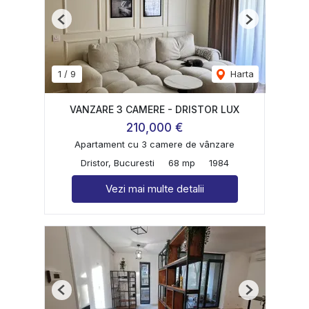
Previous
Next
1
/
9
Harta
VANZARE 3 CAMERE - DRISTOR LUX
210,000 €
Apartament cu 3 camere de vânzare
Dristor, Bucuresti
68 mp
1984
Vezi mai multe detalii
Previous
Next