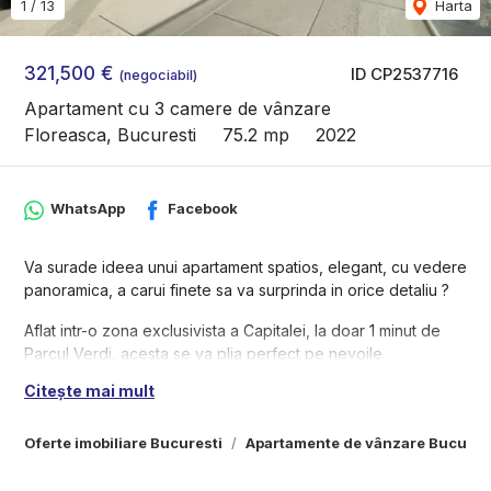
1
/
13
Harta
321,500 €
ID CP2537716
(negociabil)
Apartament cu 3 camere de vânzare
Floreasca, Bucuresti
75.2 mp
2022
WhatsApp
Facebook
Va surade ideea unui apartament spatios, elegant, cu vedere
panoramica, a carui finete sa va surprinda in orice detaliu ?
Aflat intr-o zona exclusivista a Capitalei, la doar 1 minut de
Parcul Verdi, acesta se va plia perfect pe nevoile
dumneavoastra de confort, relaxare si distractie, imbinand
Citește mai mult
utilul cu luxul si eleganta.
One Verdi Park este format din cele mai inalte doua turnuri
Oferte imobiliare Bucuresti
Apartamente de vânzare Bucures
rezidentiale din Bucuresti cu vederi panoramice atat asupra
Lacului Tei, cat si Floreasca.