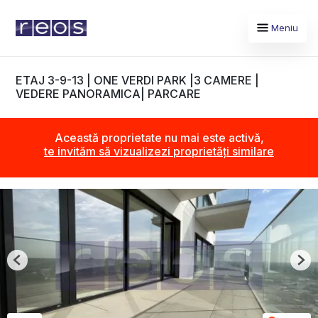
Meniu
ETAJ 3-9-13 | ONE VERDI PARK |3 CAMERE |
VEDERE PANORAMICA| PARCARE
Această proprietate nu mai este activă,
te invităm să vizualizezi proprietăți similare
Previous
Nex