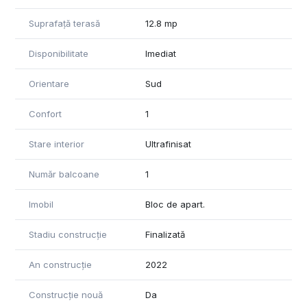
, 9, 13.
Suprafață terasă
12.8 mp
Pentru mai multe informatii si vizionari, contactati-ne.
Disponibilitate
Imediat
Orientare
Sud
Confort
1
Stare interior
Ultrafinisat
Număr balcoane
1
Imobil
Bloc de apart.
Stadiu construcție
Finalizată
An construcție
2022
Construcție nouă
Da