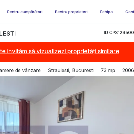
Pentru cumpărători
Pentru proprietari
Echipa
Cont
ID CP3129500
LESTI
te invităm să vizualizezi proprietăți similare
camere de vânzare
Straulesti, Bucuresti
73 mp
2006