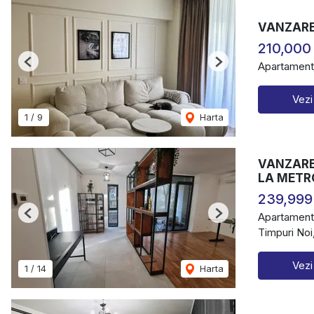
VANZARE
210,000
Apartament
Previous
Next
Vezi
1
/
9
Harta
VANZARE 
LA METR
239,999
Apartament
Previous
Next
Timpuri Noi
Vezi
1
/
14
Harta