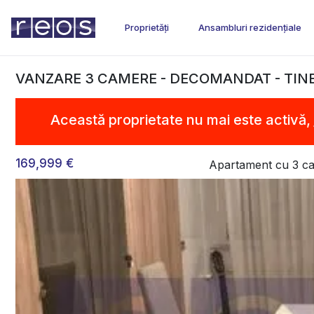
Proprietăți
Ansambluri rezidențiale
VANZARE 3 CAMERE - DECOMANDAT - TIN
Această proprietate nu mai este activă,
169,999 €
Apartament cu 3 c