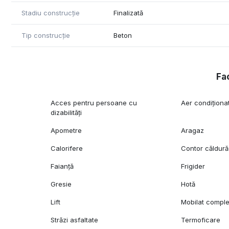
Parcul Tineretului și RATB foarte aproape.
Stadiu construcție
Finalizată
- Proximitate fata de scoli, gradinite, magazine si restaur
restaurante si magazine
Tip construcție
Beton
- Nu ratați șansa de a locui într-un apartament, într-o zo
-Agenția noastră va poate oferi consultanta bancara gr
Fac
pentru alte informații bancare .
- Pentru vizionari sau pentru mai multe detalii ne pute
Acces pentru persoane cu
Aer condiționa
dizabilități
Apometre
Aragaz
Calorifere
Contor căldură
Faianță
Frigider
Gresie
Hotă
Lift
Mobilat comple
Străzi asfaltate
Termoficare