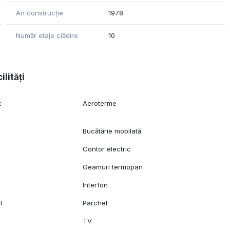
An construcție
1978
ante, facilitand un stil de viata modern.
Număr etaje clădire
10
nă centrala a capitalei!
atuita pentru obținerea unui credit ipotecar/noua casa sau
ilități
ți contacta 0722240294
t
Aeroterme
Bucătărie mobilată
Contor electric
Geamuri termopan
Interfon
t
Parchet
TV