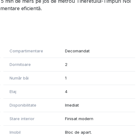
a ( 5 min de mers pe jos de metrou Tineretului-Timpuri Noi
mentare eficientă.
tat
hise cu termopan )
Compartimentare
Decomandat
 separat
Dormitoare
2
 cu spații de depozitare.
Număr băi
1
orit.
Etaj
4
i
Disponibilitate
Imediat
 condiționat.
Stare interior
Finisat modern
i electrocasnicele, exact ca în poze – se poate locui imediat.
Imobil
Bloc de apart.
ața Norilor, grădinițe, școli, Liceul „Gheorghe Șincai”,