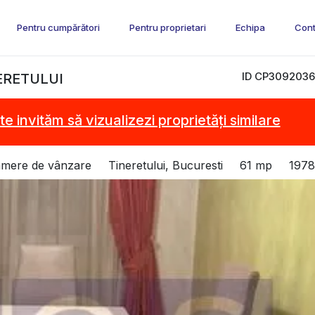
Pentru cumpărători
Pentru proprietari
Echipa
Cont
ID CP3092036
ERETULUI
te invităm să vizualizezi proprietăți similare
amere de vânzare
Tineretului, Bucuresti
61 mp
1978