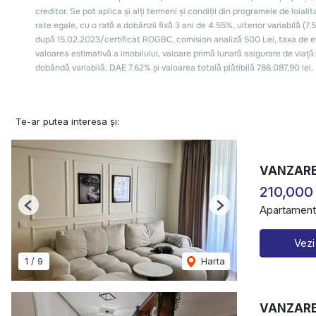
Te-ar putea interesa și:
VANZARE
210,000
Apartament
Previous
Next
Vezi
1
/
9
Harta
VANZARE 