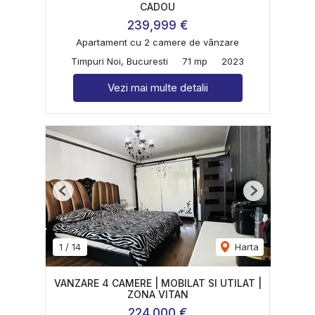
CADOU
239,999 €
Apartament cu 2 camere de vânzare
Timpuri Noi, Bucuresti
71 mp
2023
Vezi mai multe detalii
Previous
Next
1
/
14
Harta
VANZARE 4 CAMERE | MOBILAT SI UTILAT |
ZONA VITAN
224,000 €