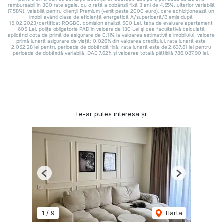
Te-ar putea interesa și:
Previous
Next
1
/
9
Harta