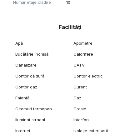
Număr etaje clădire
10
Facilități
Apă
Apometre
Bucătărie închisă
Calorifere
Canalizare
CATV
Contor căldură
Contor electric
Contor gaz
Curent
Faianță
Gaz
Geamuri termopan
Gresie
Iluminat stradal
Interfon
Internet
Izolație exterioară