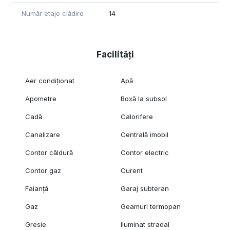
Număr etaje clădire
14
Facilități
Aer condiționat
Apă
Apometre
Boxă la subsol
Cadă
Calorifere
Canalizare
Centrală imobil
Contor căldură
Contor electric
Contor gaz
Curent
Faianță
Garaj subteran
Gaz
Geamuri termopan
Gresie
Iluminat stradal