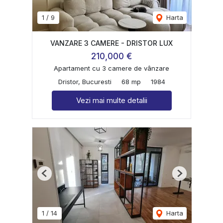
1
/
9
Harta
VANZARE 3 CAMERE - DRISTOR LUX
210,000 €
Apartament cu 3 camere de vânzare
Dristor, Bucuresti
68 mp
1984
Vezi mai multe detalii
Previous
Next
1
/
14
Harta