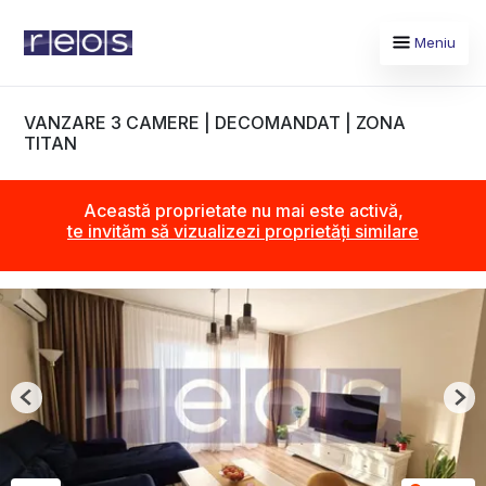
Meniu
VANZARE 3 CAMERE | DECOMANDAT | ZONA
TITAN
Această proprietate nu mai este activă,
te invităm să vizualizezi proprietăți similare
Previous
Nex