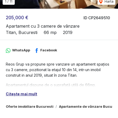
1
/
11
Harta
205,000 €
ID CP2649510
Apartament cu 3 camere de vânzare
Titan, Bucuresti
66 mp
2019
WhatsApp
Facebook
Reos Grup va propune spre vanzare un apartament spațios
cu 3 camere, pozitionat la etajul 10 din 14, intr-un imobil
construit in anul 2019, situat în zona Titan.
Apartamentul dispune de o suprafață utilă de 66mp,
decomandat, fiind compartimentat astfel: doua dormitoare
Citește mai mult
luminoase, o sufragerie generoasă,o baie,hol de acces, si o
bucătărie spațioasă.
Oferte imobiliare Bucuresti
Apartamente de vânzare Bucures
Este ideal pentru o familie sau pentru investiție. Zona este
extrem de bine conectată la mijloacele de transport în