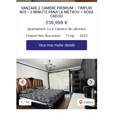
VANZARE 2 CAMERE PREMIUM – TIMPURI
NOI – 2 MINUTE PANA LA METROU + BOXA
CADOU
239,999 €
Apartament cu 2 camere de vânzare
Timpuri Noi, Bucuresti
71 mp
2023
Vezi mai multe detalii
Previous
Next
1
/
14
Harta