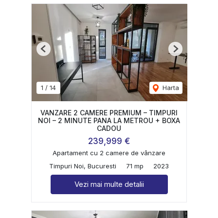
Previous
Next
1
/
14
Harta
VANZARE 2 CAMERE PREMIUM – TIMPURI
NOI – 2 MINUTE PANA LA METROU + BOXA
CADOU
239,999 €
Apartament cu 2 camere de vânzare
Timpuri Noi, Bucuresti
71 mp
2023
Vezi mai multe detalii