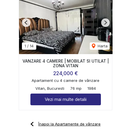
Previous
Next
1
/
14
Harta
VANZARE 4 CAMERE | MOBILAT SI UTILAT |
ZONA VITAN
224,000 €
Apartament cu 4 camere de vânzare
Vitan, Bucuresti
76 mp
1984
Vezi mai multe detalii
Înapoi la Apartamente de vânzare