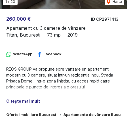
1
/
23
Harta
260,000 €
ID CP2971413
Apartament cu 3 camere de vânzare
Titan, Bucuresti
73 mp
2019
WhatsApp
Facebook
REOS GROUP va propune spre vanzare un apartament
modern cu 3 camere, situat intr-un rezidential nou, Strada
Prisaca Dornei, intr-o zona linistita, cu acces rapid catre
principalele puncte de interes ale orasului.
Apartamentul are o suprafata utila de 73 mp si beneficiaza
Citește mai mult
de o compartimentare eficienta, oferind confort,
functionalitate si luminozitate.
Oferte imobiliare Bucuresti
Apartamente de vânzare Bucures
Compartimentare: