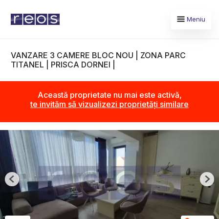
Meniu
VANZARE 3 CAMERE BLOC NOU | ZONA PARC
TITANEL | PRISCA DORNEI |
Această proprietate nu mai este activă,
te invităm să vizualizezi proprietăți similare
Previous
Nex