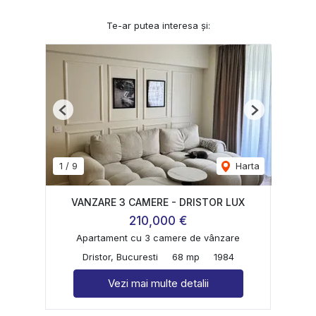
Te-ar putea interesa și:
Previous
Next
1
/
9
Harta
VANZARE 3 CAMERE - DRISTOR LUX
210,000 €
Apartament cu 3 camere de vânzare
Dristor, Bucuresti
68 mp
1984
Vezi mai multe detalii