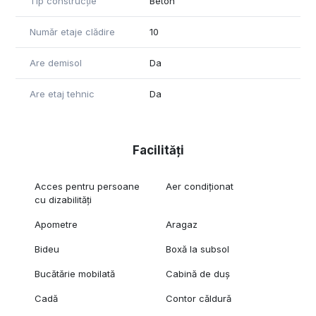
Tip construcție
Beton
Număr etaje clădire
10
Are demisol
Da
Are etaj tehnic
Da
Facilități
Acces pentru persoane
Aer condiționat
cu dizabilități
Apometre
Aragaz
Bideu
Boxă la subsol
Bucătărie mobilată
Cabină de duș
Cadă
Contor căldură