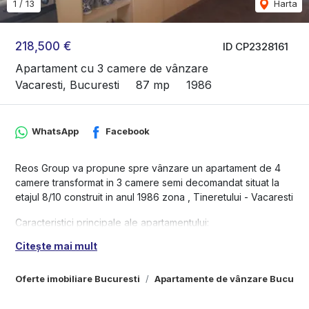
1
/
13
Harta
218,500 €
ID CP2328161
Apartament cu 3 camere de vânzare
Vacaresti, Bucuresti
87 mp
1986
WhatsApp
Facebook
Reos Group va propune spre vânzare un apartament de 4
camere transformat in 3 camere semi decomandat situat la
etajul 8/10 construit in anul 1986 zona , Tineretului - Vacaresti
Caracteristici principale ale apartamentului:
Citește mai mult
-Superb apartament de lux de 3 camere ,90mp util.
- Apartamentul se vinde mobilat si utilat cum este prezentat
- Cadastru actualizat cu modificarile facute
Oferte imobiliare Bucuresti
Apartamente de vânzare Bucures
-Luminos, spatios, extrem de bine izolat şi eficient termic,
atat vara, cat si iarna.