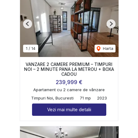
Previous
Next
1
/
14
Harta
VANZARE 2 CAMERE PREMIUM – TIMPURI
NOI – 2 MINUTE PANA LA METROU + BOXA
CADOU
239,999 €
Apartament cu 2 camere de vânzare
Timpuri Noi, Bucuresti
71 mp
2023
Vezi mai multe detalii