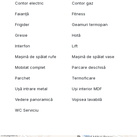
Contor electric
Contor gaz
Faianță
Fitness
Frigider
Geamuri termopan
Gresie
Hotă
Interfon
Lift
Mașină de spălat rufe
Mașină de spălat vase
Mobilat complet
Parcare deschisă
Parchet
Termoficare
Ușă intrare metal
Uși interior MDF
Vedere panoramică
Vopsea lavabilă
WC Serviciu