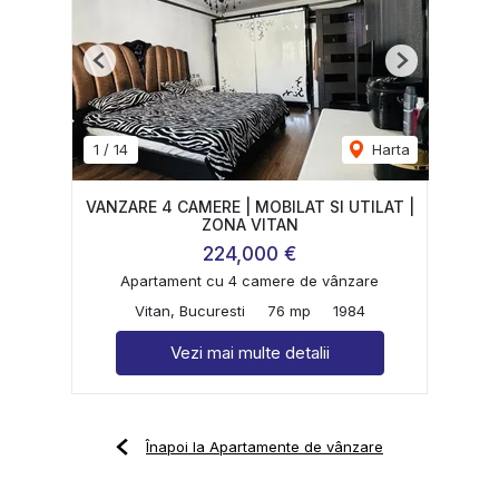
Previous
Next
1
/
14
Harta
VANZARE 4 CAMERE | MOBILAT SI UTILAT |
ZONA VITAN
224,000 €
Apartament cu 4 camere de vânzare
Vitan, Bucuresti
76 mp
1984
Vezi mai multe detalii
Înapoi la Apartamente de vânzare