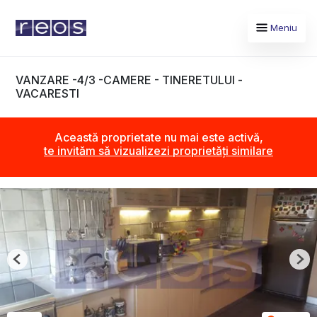
Meniu
VANZARE -4/3 -CAMERE - TINERETULUI -
VACARESTI
Această proprietate nu mai este activă,
te invităm să vizualizezi proprietăți similare
Previous
Nex