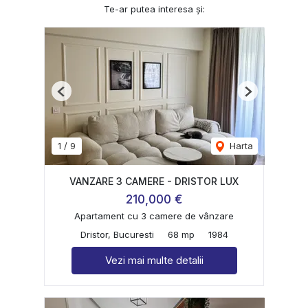
Te-ar putea interesa și:
Previous
Next
1
/
9
Harta
VANZARE 3 CAMERE - DRISTOR LUX
210,000 €
Apartament cu 3 camere de vânzare
Dristor, Bucuresti
68 mp
1984
Vezi mai multe detalii