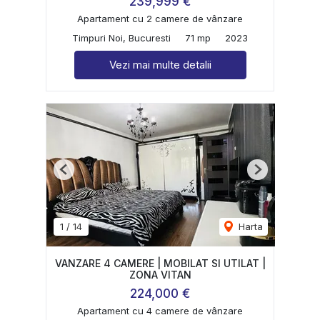
239,999 €
Apartament cu 2 camere de vânzare
Timpuri Noi, Bucuresti
71 mp
2023
Vezi mai multe detalii
Previous
Next
1
/
14
Harta
VANZARE 4 CAMERE | MOBILAT SI UTILAT |
ZONA VITAN
224,000 €
Apartament cu 4 camere de vânzare