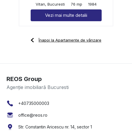
Vitan, Bucuresti
76 mp
1984
Vezi mai multe detalii
Înapoi la Apartamente de vânzare
REOS Group
Agenție imobiliară Bucuresti
+40735000003
office@reos.ro
Str. Constantin Aricescu nr. 14, sector 1