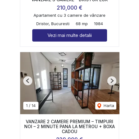
210,000 €
Apartament cu 3 camere de vânzare
Dristor, Bucuresti
68 mp
1984
Vezi mai multe detalii
Previous
Next
1
/
14
Harta
VANZARE 2 CAMERE PREMIUM – TIMPURI
NOI – 2 MINUTE PANA LA METROU + BOXA
CADOU