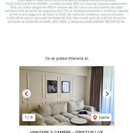
Te-ar putea interesa și:
Previous
Next
1
/
9
Harta
VANZARE 3 CAMERE - DRISTOR LUX