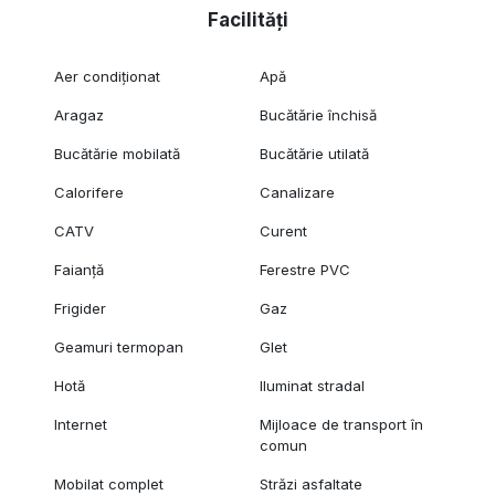
Facilități
Aer condiționat
Apă
Aragaz
Bucătărie închisă
Bucătărie mobilată
Bucătărie utilată
Calorifere
Canalizare
CATV
Curent
Faianță
Ferestre PVC
Frigider
Gaz
Geamuri termopan
Glet
Hotă
Iluminat stradal
Internet
Mijloace de transport în
comun
Mobilat complet
Străzi asfaltate