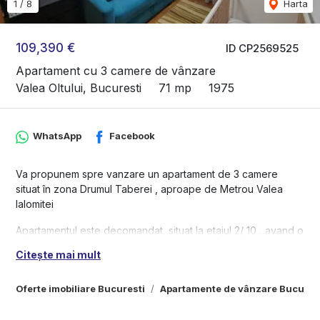
1
/
8
Harta
109,390 €
ID CP2569525
Apartament cu 3 camere de vânzare
Valea Oltului, Bucuresti
71 mp
1975
WhatsApp
Facebook
Va propunem spre vanzare un apartament de 3 camere
situat în zona Drumul Taberei , aproape de Metrou Valea
Ialomitei
Apartamentul este decomandat, situat la etajul 2/ 10 , avand o
suprafata utila de 71 mp
Citește mai mult
- Finalizat in anul 1975
- Structura de rezistenta - Beton
Oferte imobiliare Bucuresti
Apartamente de vânzare Bucures
- Cartier curat si linistit - cu parc, magazine, restaurante si
diverse facilitati in apropiere