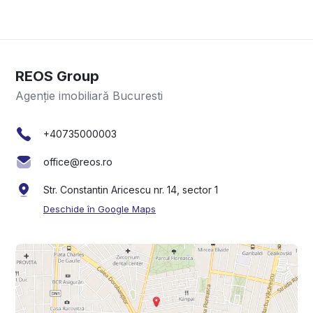
REOS Group
Agenție imobiliară Bucuresti
+40735000003
office@reos.ro
Str. Constantin Aricescu nr. 14, sector 1
Deschide în Google Maps