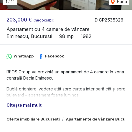
1
/
14
Harta
203,000 €
ID CP2535326
(negociabil)
Apartament cu 4 camere de vânzare
Eminescu, Bucuresti
98 mp
1982
WhatsApp
Facebook
REOS Group va prezintă un apartament de 4 camere în zona
centrală Dacia Eminescu.
Dublă orientare: vedere atât spre curtea interioară cât și spre
bulevard – apartament foarte luminos;
Renovat complet, cu finisaje premium și atenție la
Citește mai mult
detalii:Detalii imobil și bloc:
Bloc reabilitat termic, fără risc seismic;
Oferte imobiliare Bucuresti
Apartamente de vânzare Bucures
Lift, scară curată, întreținută, vecini civilizați și liniștiți;
Parcare posibilă în curtea interioară între 07PM și 08AM