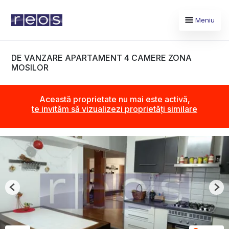
Meniu
DE VANZARE APARTAMENT 4 CAMERE ZONA
MOSILOR
Această proprietate nu mai este activă,
te invităm să vizualizezi proprietăți similare
Previous
Nex