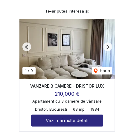
Te-ar putea interesa și:
Previous
Next
1
/
9
Harta
VANZARE 3 CAMERE - DRISTOR LUX
210,000 €
Apartament cu 3 camere de vânzare
Dristor, Bucuresti
68 mp
1984
Vezi mai multe detalii