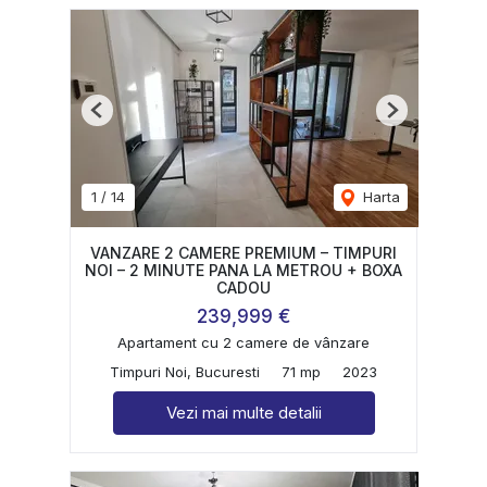
Previous
Next
1
/
14
Harta
VANZARE 2 CAMERE PREMIUM – TIMPURI
NOI – 2 MINUTE PANA LA METROU + BOXA
CADOU
239,999 €
Apartament cu 2 camere de vânzare
Timpuri Noi, Bucuresti
71 mp
2023
Vezi mai multe detalii