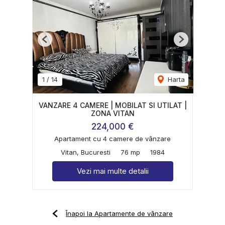
Previous
Next
1
/
14
Harta
VANZARE 4 CAMERE | MOBILAT SI UTILAT |
ZONA VITAN
224,000 €
Apartament cu 4 camere de vânzare
Vitan, Bucuresti
76 mp
1984
Vezi mai multe detalii
Înapoi la Apartamente de vânzare