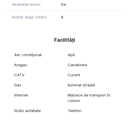
Reabilitat termic
Da
Număr etaje clădire
8
Facilități
Aer condiționat
Apă
Aragaz
Canalizare
CATV
Curent
Gaz
Iluminat stradal
Internet
Mijloace de transport în
comun
Străzi asfaltate
Telefon