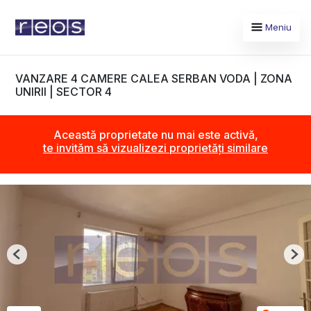
Meniu
VANZARE 4 CAMERE CALEA SERBAN VODA | ZONA
UNIRII | SECTOR 4
Această proprietate nu mai este activă,
te invităm să vizualizezi proprietăți similare
Previous
Nex