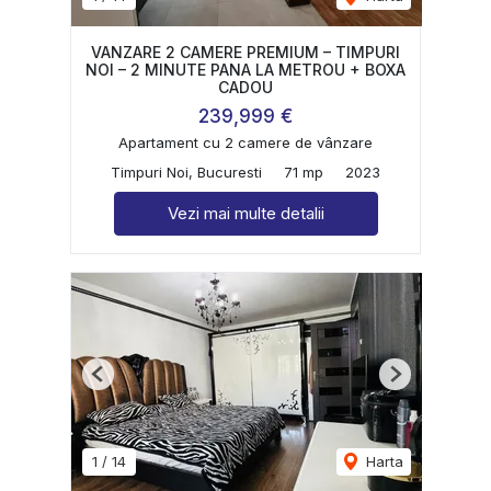
VANZARE 2 CAMERE PREMIUM – TIMPURI
NOI – 2 MINUTE PANA LA METROU + BOXA
CADOU
239,999 €
Apartament cu 2 camere de vânzare
Timpuri Noi, Bucuresti
71 mp
2023
Vezi mai multe detalii
Previous
Next
1
/
14
Harta