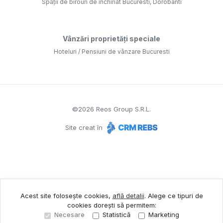
Spații de birouri de închiriat Bucuresti, Dorobanti
Vânzări proprietăți speciale
Hoteluri / Pensiuni de vânzare Bucuresti
©
2026
Reos Group S.R.L.
Site creat în
Acest site folosește cookies,
află detalii
.
Alege ce tipuri de
cookies dorești să permitem:
Necesare
Statistică
Marketing