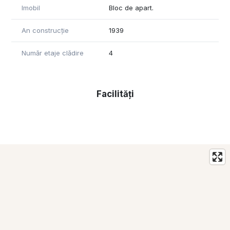
Ocazie rara in zona Unirii – proprietatile cu aceasta suprafata
Imobil
Bloc de apart.
apar foarte rar pe piata!
An construcție
1939
Contacteaza echipa REOS GROUP pentru detalii si vizionare.
Număr etaje clădire
4
Facilități