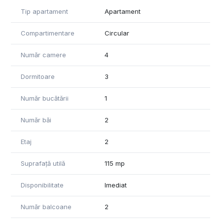
Caracteristici principale:
Tip apartament
Apartament
* Apartament foarte spatios si bine compartimentat
* Balcon + logie
Compartimentare
Circular
* Boxa pentru depozitare
* partial renovat
Număr camere
4
Dotari si imbunatatiri:
✔ Tamplarie termopan
Dormitoare
3
✔ Centrala termica proprie
✔ Spatii luminoase, ideale pentru familie sau birou
Număr bucătării
1
Localizare premium:
Număr băi
2
* La cateva minute de Piata Unirii
* Acces rapid catre Bulevardul Unirii
Etaj
2
* Aproape de restaurante, cafenele si centre comerciale
* Metrou si transport public in imediata proximitate
Suprafață utilă
115 mp
Ideal pentru:
– locuinta de familie
Disponibilitate
Imediat
– sediu firma / birou
– investitie in zona centrala
Număr balcoane
2