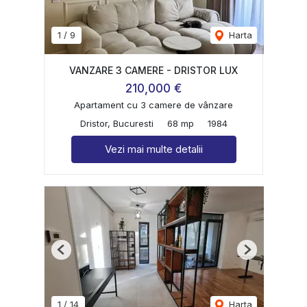
1
/
9
Harta
VANZARE 3 CAMERE - DRISTOR LUX
210,000 €
Apartament cu 3 camere de vânzare
Dristor, Bucuresti
68 mp
1984
Vezi mai multe detalii
Previous
Next
1
/
14
Harta