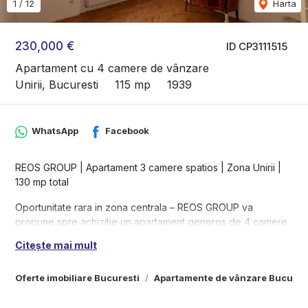
1
/
12
Harta
230,000 €
ID CP3111515
Apartament cu 4 camere de vânzare
Unirii, Bucuresti
115 mp
1939
WhatsApp
Facebook
REOS GROUP | Apartament 3 camere spatios | Zona Unirii |
130 mp total
Oportunitate rara in zona centrala – REOS GROUP va
propune spre achizitie un apartament generos de 4 camere
situat in apropiere de Piata Unirii, intr-o locatie excelenta, cu
Citește mai mult
acces rapid catre toate punctele de interes ale orasului.
Suprafata utila: 115 mp
Oferte imobiliare Bucuresti
Apartamente de vânzare Bucures
Suprafata totala (cu balcon, logie si boxa): 130 mp