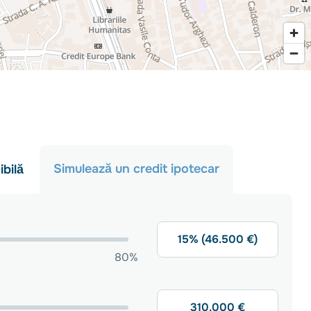
onally refurbished
or immediate takeover, with no additional investment
, company headquarters, or professional activities.
ionări, vă stăm cu drag la dispoziție.