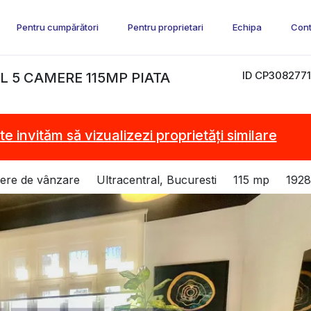
Pentru cumpărători
Pentru proprietari
Echipa
Cont
ID CP3082771
 5 CAMERE 115MP PIATA
te invităm să vizualizezi proprietăți similare
ere de vânzare
Ultracentral, Bucuresti
115 mp
1928