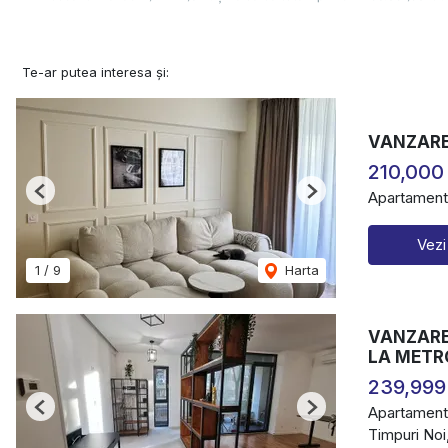
Te-ar putea interesa și:
VANZARE
210,000
Apartament
Previous
Next
Vezi
1
/
9
Harta
VANZARE 
LA METR
239,999
Apartament
Previous
Next
Timpuri Noi