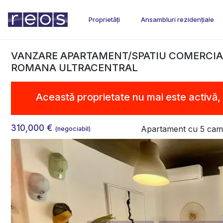
Proprietăți
Ansambluri rezidențiale
VANZARE APARTAMENT/SPATIU COMERCIAL
ROMANA ULTRACENTRAL
Această proprietate nu mai este activă,
310,000 €
Apartament cu 5 cam
(negociabil)