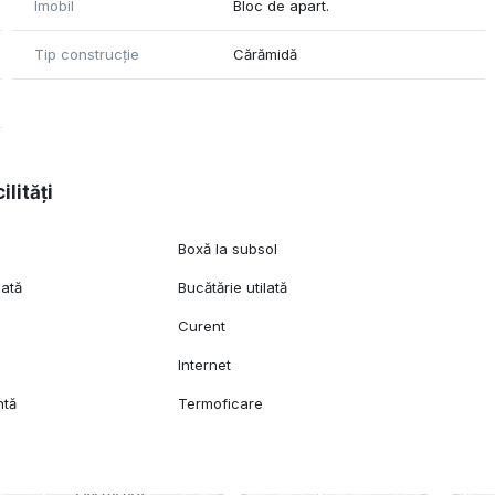
Imobil
Bloc de apart.
Tip construcție
Cărămidă
te profesional
ilități
ită pentru preluare imediată, fără investiții suplimentare.
Boxă la subsol
tivități profesionale.
lată
Bucătărie utilată
Curent
ent property, sold with tenants in place, benefiting from a
Internet
y rent of €1,300.
ntă
Termoficare
t, directly opposite the British Embassy, one of
area, Unirii Square (5–10 minutes).