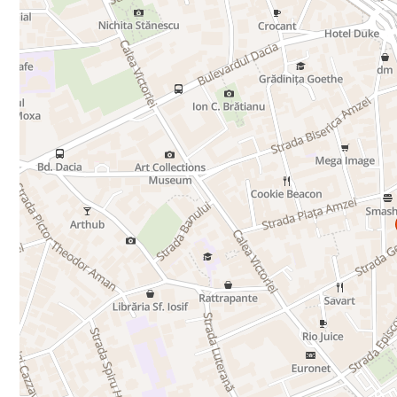
🔹 Property details:
-Usable area: 115 sqm
-Private street entrance
-Elegant building, classified Grade 3 – no seismic risk
-24/7 security – free of charge
-High ceilings of 3.5 m, offering bright and airy spaces
-Centralized building heating
-2 brand-new air conditioning units
🔹 Functional layout – ideal for offices:
-4 rooms (office spaces)
-Conference room
-Kitchen
-2 bathrooms
-Basement storage unit
🔹 Fully renovated:
-New electrical and water installations
-2 fully renovated bathrooms