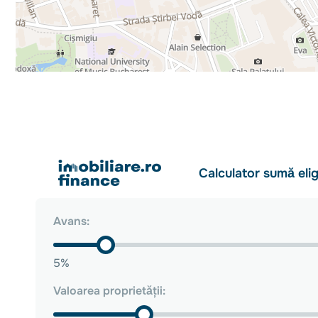
-Solid wood doors and double-glazed windows, professi
-Reinforced metal entrance door
✔️ The property is fully renovated, turnkey, and ready f
required.
✔️ Excellent investment opportunity, suitable for offices
Pentru mai multe detalii sau pentru programarea unei viz