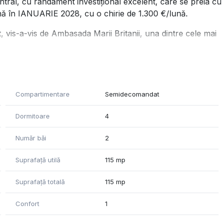
ral, cu randament investițional excelent, care se preia cu
până în IANUARIE 2028, cu o chirie de 1.300 €/lună.
, vis-a-vis de Ambasada Marii Britanii, una dintre cele mai
, Piața Unirii (5–10 minute).
Compartimentare
Semidecomandat
Dormitoare
4
Număr băi
2
Suprafață utilă
115 mp
Suprafață totală
115 mp
Confort
1