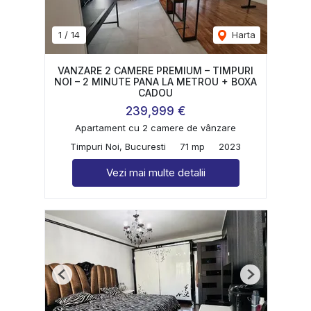
1
/
14
Harta
VANZARE 2 CAMERE PREMIUM – TIMPURI
NOI – 2 MINUTE PANA LA METROU + BOXA
CADOU
239,999 €
Apartament cu 2 camere de vânzare
Timpuri Noi, Bucuresti
71 mp
2023
Vezi mai multe detalii
Previous
Next