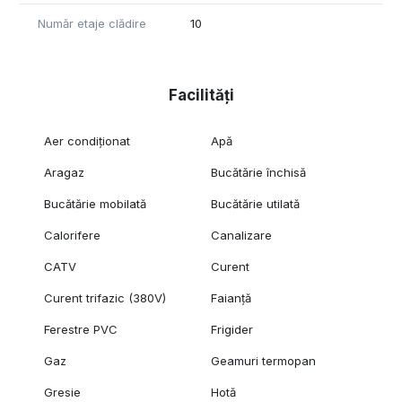
Număr etaje clădire
10
Facilități
Aer condiționat
Apă
Aragaz
Bucătărie închisă
Bucătărie mobilată
Bucătărie utilată
Calorifere
Canalizare
CATV
Curent
Curent trifazic (380V)
Faianță
Ferestre PVC
Frigider
Gaz
Geamuri termopan
Gresie
Hotă