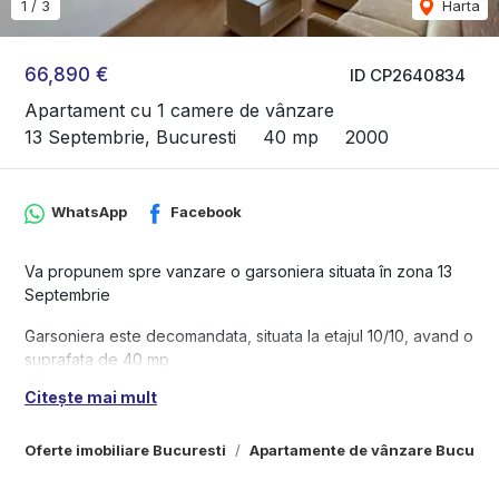
1
/
3
Harta
66,890 €
ID CP2640834
Apartament cu 1 camere de vânzare
13 Septembrie, Bucuresti
40 mp
2000
WhatsApp
Facebook
Va propunem spre vanzare o garsoniera situata în zona 13
Septembrie
Garsoniera este decomandata, situata la etajul 10/10, avand o
suprafata de 40 mp
Citește mai mult
- Finalizat in anul 2000
- Structura de rezistenta - Beton, Caramida
- Garsoniera renovata si utilata modern
Oferte imobiliare Bucuresti
Apartamente de vânzare Bucures
- Cartier curat si linistit - cu parc, magazine, restaurante si
diverse facilitati in apropiere