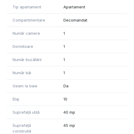
- Garsoniera dispune de următoarele dotări:, parchet laminat
Tip apartament
Apartament
, gresie si faianta,
Compartimentare
Decomandat
Garsoniera se vinde utilata si mobilata exact ca in poze
Pentru mai multe detalii si pentru stabilirea unei vizionari, nu
Număr camere
1
ezitați sa ne contactați.
Dormitoare
1
Număr bucătării
1
Număr băi
1
Geam la baie
Da
Etaj
10
Suprafață utilă
40 mp
Suprafață
45 mp
construită