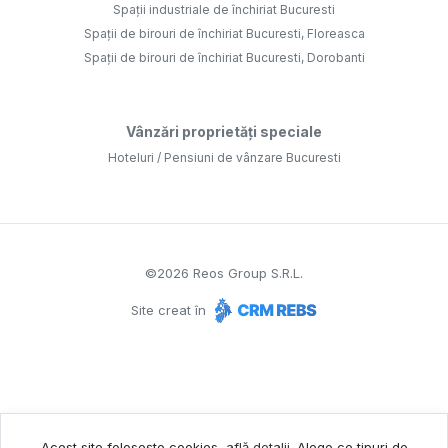
Spații industriale de închiriat Bucuresti
Spații de birouri de închiriat Bucuresti, Floreasca
Spații de birouri de închiriat Bucuresti, Dorobanti
Vânzări proprietăți speciale
Hoteluri / Pensiuni de vânzare Bucuresti
©
2026
Reos Group S.R.L.
Site creat în
Acest site folosește cookies,
află detalii
.
Alege ce tipuri de