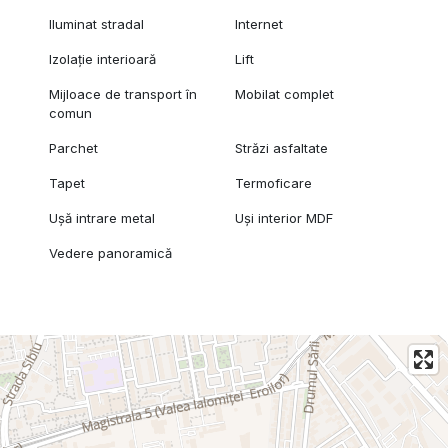
Iluminat stradal
Internet
Izolație interioară
Lift
Mijloace de transport în
Mobilat complet
comun
Parchet
Străzi asfaltate
Tapet
Termoficare
Ușă intrare metal
Uși interior MDF
Vedere panoramică