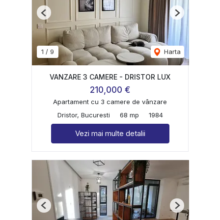
Previous
Next
1
/
9
Harta
VANZARE 3 CAMERE - DRISTOR LUX
210,000 €
Apartament cu 3 camere de vânzare
Dristor, Bucuresti
68 mp
1984
Vezi mai multe detalii
Previous
Next