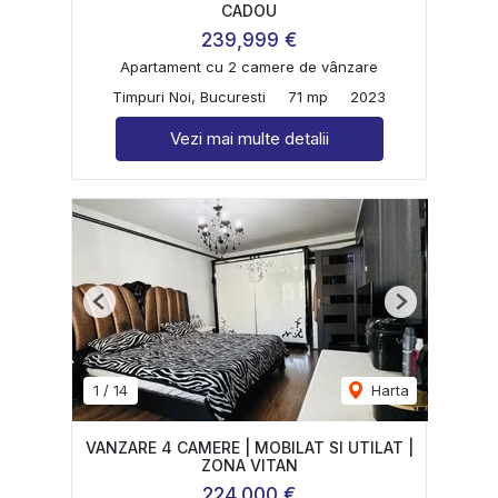
CADOU
239,999 €
Apartament cu 2 camere de vânzare
Timpuri Noi, Bucuresti
71 mp
2023
Vezi mai multe detalii
Previous
Next
1
/
14
Harta
VANZARE 4 CAMERE | MOBILAT SI UTILAT |
ZONA VITAN
224,000 €