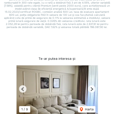
Te-ar putea interesa și:
Previous
Next
1
/
9
Harta