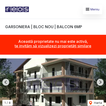
Meniu
GARSONIERA | BLOC NOU | BALCON 6MP
Această proprietate nu mai este activă,
te invităm să vizualizezi proprietăți similare
Previous
Nex
1
/
8
Harta