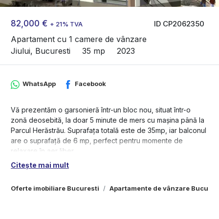
82,000 €
ID CP2062350
+ 21% TVA
Apartament cu 1 camere de vânzare
Jiului, Bucuresti
35 mp
2023
WhatsApp
Facebook
Vă prezentăm o garsonieră într-un bloc nou, situat într-o
zonă deosebită, la doar 5 minute de mers cu mașina până la
Parcul Herăstrău. Suprafața totală este de 35mp, iar balconul
are o suprafață de 6 mp, perfect pentru momente de
relaxare în aer liber.
Citește mai mult
Proprietatea beneficiază de încălzire în pardoseală și
centrală proprie, oferindu-vă confort maxim pe tot parcursul
Oferte imobiliare Bucuresti
Apartamente de vânzare Bucures
anului. Există posibilitatea achiziționării locurilor de parcare în
subteran, contra cost.
Pentru mai multe detalii și programarea unei vizionări, vă