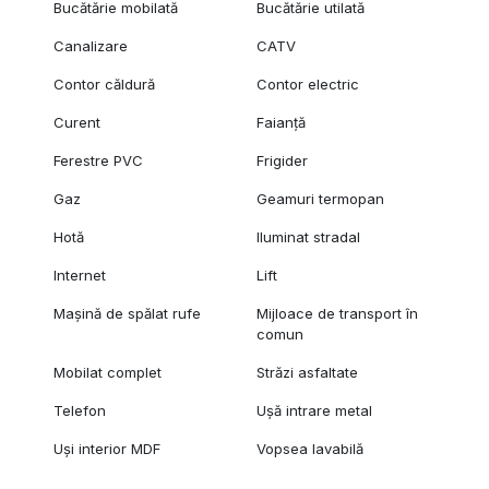
Bucătărie mobilată
Bucătărie utilată
Canalizare
CATV
Contor căldură
Contor electric
Curent
Faianță
Ferestre PVC
Frigider
Gaz
Geamuri termopan
Hotă
Iluminat stradal
Internet
Lift
Mașină de spălat rufe
Mijloace de transport în
comun
Mobilat complet
Străzi asfaltate
Telefon
Ușă intrare metal
Uși interior MDF
Vopsea lavabilă