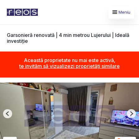
Meniu
Garsonieră renovată | 4 min metrou Lujerului | Ideală
investiție
Această proprietate nu mai este activă,
te invităm să vizualizezi proprietăți similare
Previous
Nex