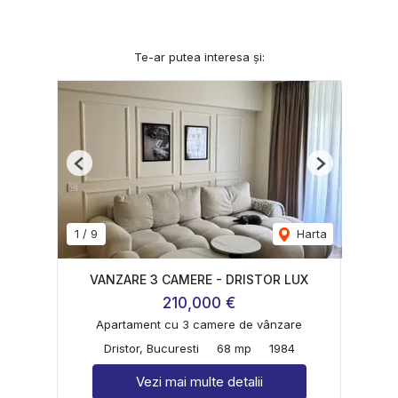
Te-ar putea interesa și:
Previous
Next
1
/
9
Harta
VANZARE 3 CAMERE - DRISTOR LUX
210,000 €
Apartament cu 3 camere de vânzare
Dristor, Bucuresti
68 mp
1984
Vezi mai multe detalii