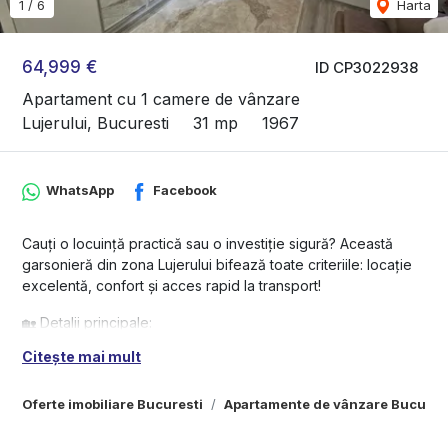
1
/
6
Harta
64,999 €
ID CP3022938
Apartament cu 1 camere de vânzare
Lujerului, Bucuresti
31 mp
1967
WhatsApp
Facebook
Cauți o locuință practică sau o investiție sigură? Această
garsonieră din zona Lujerului bifează toate criteriile: locație
excelentă, confort și acces rapid la transport!
🏡 Detalii principale:
Citește mai mult
Suprafață: 31 mp
Etaj 9 din 9
Bloc solid din beton (expertizat, fără risc seismic)
Oferte imobiliare Bucuresti
Apartamente de vânzare Bucures
Terasă complet refăcută – fără infiltrații