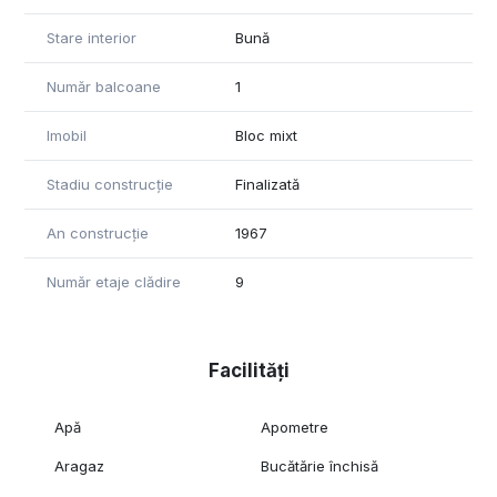
Stare interior
Bună
Număr balcoane
1
Imobil
Bloc mixt
Stadiu construcție
Finalizată
An construcție
1967
Număr etaje clădire
9
Facilități
Apă
Apometre
Aragaz
Bucătărie închisă