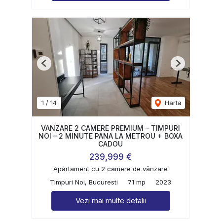
Previous
Next
1
/
14
Harta
VANZARE 2 CAMERE PREMIUM – TIMPURI
NOI – 2 MINUTE PANA LA METROU + BOXA
CADOU
239,999 €
Apartament cu 2 camere de vânzare
Timpuri Noi, Bucuresti
71 mp
2023
Vezi mai multe detalii