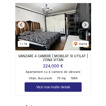
Previous
Next
1
/
14
Harta
VANZARE 4 CAMERE | MOBILAT SI UTILAT |
ZONA VITAN
224,000 €
Apartament cu 4 camere de vânzare
Vitan, Bucuresti
76 mp
1984
Vezi mai multe detalii