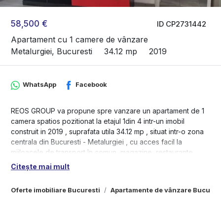
58,500 €
ID CP2731442
Apartament cu 1 camere de vânzare
Metalurgiei, Bucuresti
34.12 mp
2019
WhatsApp
Facebook
REOS GROUP va propune spre vanzare un apartament de 1
camera spatios pozitionat la etajul 1din 4 intr-un imobil
construit in 2019 , suprafata utila 34.12 mp , situat intr-o zona
centrala din Bucuresti - Metalurgiei , cu acces facil la
mijloacele de transport în comun, magazine, restaurante ,
scoli si gradinite
Citește mai mult
Caracteristici principale ale apartamentului:
Oferte imobiliare Bucuresti
Apartamente de vânzare Bucures
- Apartamentul se vinde mobilat si utilat complet, gata pentru
mutare imediata.
- Suprafață utilă generoasă- 34.12