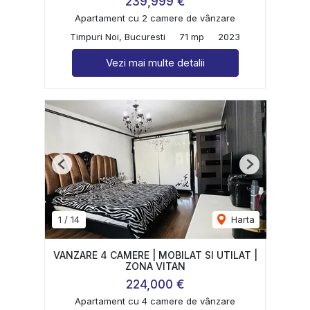
239,999 €
Apartament cu 2 camere de vânzare
Timpuri Noi, Bucuresti
71 mp
2023
Vezi mai multe detalii
Previous
Next
1
/
14
Harta
VANZARE 4 CAMERE | MOBILAT SI UTILAT |
ZONA VITAN
224,000 €
Apartament cu 4 camere de vânzare