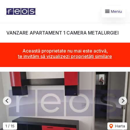
Meniu
VANZARE APARTAMENT 1 CAMERA METALURGIEI
Această proprietate nu mai este activă,
te invităm să vizualizezi proprietăți similare
Previous
Nex
1
/
15
Harta