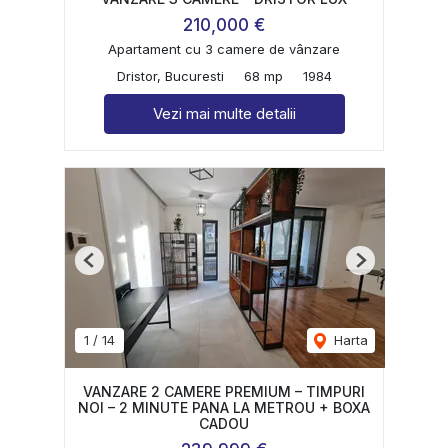
210,000 €
Apartament cu 3 camere de vânzare
Dristor, Bucuresti
68 mp
1984
Vezi mai multe detalii
Previous
Next
1
/
14
Harta
VANZARE 2 CAMERE PREMIUM – TIMPURI
NOI – 2 MINUTE PANA LA METROU + BOXA
CADOU