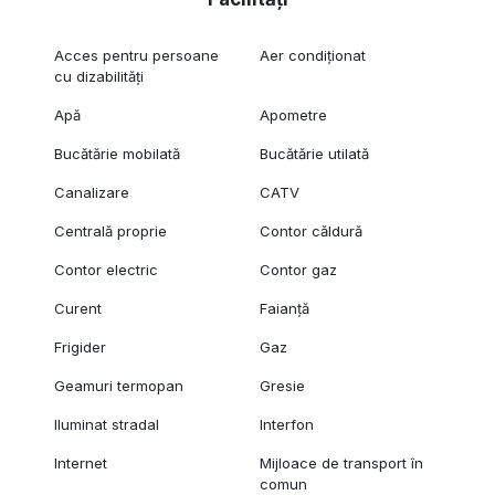
Acces pentru persoane
Aer condiționat
cu dizabilități
Apă
Apometre
Bucătărie mobilată
Bucătărie utilată
Canalizare
CATV
Centrală proprie
Contor căldură
Contor electric
Contor gaz
Curent
Faianță
Frigider
Gaz
Geamuri termopan
Gresie
Iluminat stradal
Interfon
Internet
Mijloace de transport în
comun