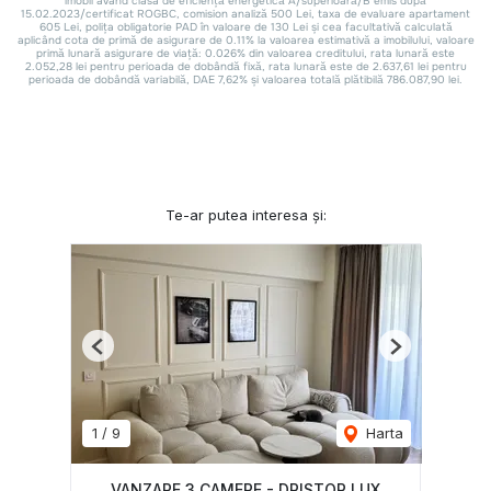
Te-ar putea interesa și:
Previous
Next
1
/
9
Harta
VANZARE 3 CAMERE - DRISTOR LUX