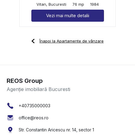
Vitan, Bucuresti
76 mp
1984
Vezi mai multe detalii
Înapoi la Apartamente de vânzare
REOS Group
Agenție imobiliară Bucuresti
+40735000003
office@reos.ro
Str. Constantin Aricescu nr. 14, sector 1