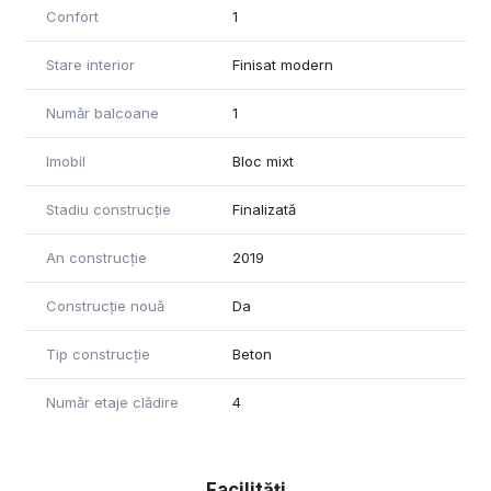
Pentru mai multe detalii și pentru programarea unei vizionări,
Confort
1
vă rugăm să ne contactați la tel 0722240294
Stare interior
Finisat modern
Număr balcoane
1
Imobil
Bloc mixt
Stadiu construcție
Finalizată
An construcție
2019
Construcție nouă
Da
Tip construcție
Beton
Număr etaje clădire
4
Facilități