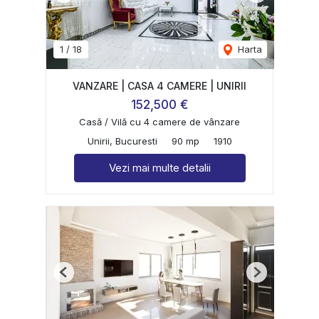
1
/
18
Harta
VANZARE | CASA 4 CAMERE | UNIRII
152,500 €
Casă / Vilă cu 4 camere de vânzare
Unirii, Bucuresti
90 mp
1910
Vezi mai multe detalii
Previous
Next