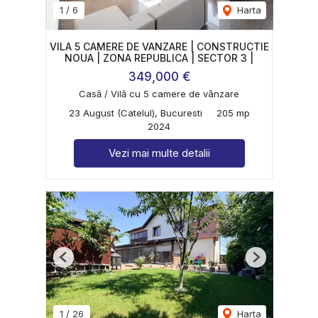
1
/
6
Harta
VILA 5 CAMERE DE VANZARE | CONSTRUCTIE
NOUA | ZONA REPUBLICA | SECTOR 3 |
349,000 €
Casă / Vilă cu 5 camere de vânzare
23 August (Catelul), Bucuresti
205 mp
2024
Vezi mai multe detalii
Previous
Next
1
/
26
Harta