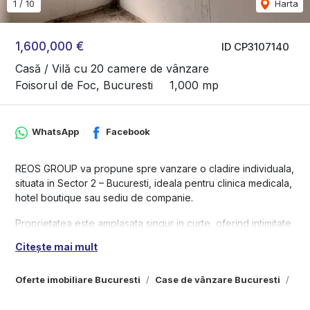
1
/
10
Harta
1,600,000 €
ID CP3107140
Casă / Vilă cu 20 camere de vânzare
Foisorul de Foc, Bucuresti
1,000 mp
WhatsApp
Facebook
REOS GROUP va propune spre vanzare o cladire individuala,
situata in Sector 2 – Bucuresti, ideala pentru clinica medicala,
hotel boutique sau sediu de companie.
Proprietatea este amplasata singur in curte, oferind intimitate
si flexibilitate in utilizare, si dispune de o structura solida Ds +
Citește mai mult
P + 3 etaje, fiind complet consolidata pentru destinatie
medicala.
Oferte imobiliare Bucuresti
Case de vânzare Bucuresti
Cas
Date tehnice
• suprafata teren: 405 mp