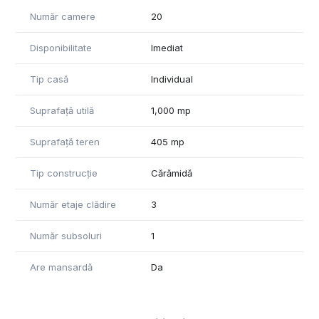
• amprenta la sol: 233 mp
Număr camere
20
• curte libera: 172 mp
• front stradal: 14 ml
Disponibilitate
Imediat
• regim de inaltime: Demisol + Parter + Etaj 1 + Etaj 2 + Etaj 3
• acces auto in curte
Tip casă
Individual
Cladirea a fost gandita si consolidata pentru activitati
Suprafață utilă
1,000 mp
medicale, insa recent a fost realizata si o simulare pentru
hotel boutique, rezultand posibilitatea amenajarii a 20 de
Suprafață teren
405 mp
camere, fiecare cu baie proprie.
Avantaje
Tip construcție
Cărămidă
• cladire individuala (fara vecini in curte)
• consolidata complet
Număr etaje clădire
3
• versatilitate ridicata (clinica, hotel, birouri, investitie)
• curte libera si acces auto
Număr subsoluri
1
• front stradal generos
• potential excelent de randament
Are mansardă
Da
Situatie actuala
In prezent este utilizat doar parterul, iar proprietatea va fi