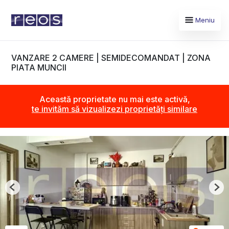
Meniu
VANZARE 2 CAMERE | SEMIDECOMANDAT | ZONA
PIATA MUNCII
Această proprietate nu mai este activă,
te invităm să vizualizezi proprietăți similare
Previous
Nex