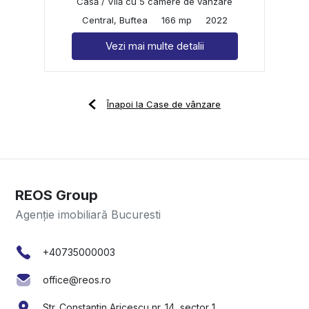
Casă / Vilă cu 5 camere de vânzare
Central, Buftea
166 mp
2022
Vezi mai multe detalii
Înapoi la Case de vânzare
REOS Group
Agenție imobiliară Bucuresti
+40735000003
office@reos.ro
Str. Constantin Aricescu nr. 14, sector 1