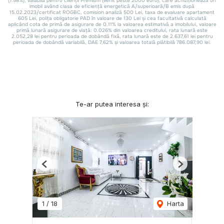
Te-ar putea interesa și:
Previous
Next
1
/
18
Harta