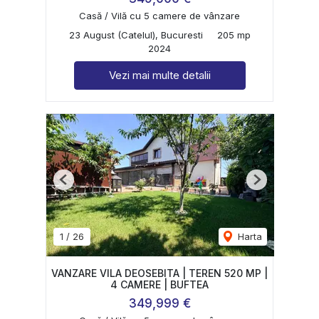
Casă / Vilă cu 5 camere de vânzare
23 August (Catelul), Bucuresti
205 mp
2024
Vezi mai multe detalii
Previous
Next
1
/
26
Harta
VANZARE VILA DEOSEBITA | TEREN 520 MP |
4 CAMERE | BUFTEA
349,999 €