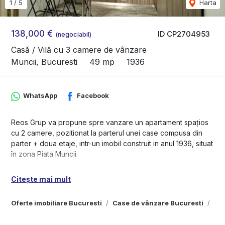
1
/
5
Harta
138,000 €
ID CP2704953
(negociabil)
Casă / Vilă cu 3 camere de vânzare
Muncii, Bucuresti
49 mp
1936
WhatsApp
Facebook
Reos Grup va propune spre vanzare un apartament spațios
cu 2 camere, pozitionat la parterul unei case compusa din
parter + doua etaje, intr-un imobil construit in anul 1936, situat
în zona Piata Muncii.
Apartamentul dispune de o suprafață utilă de 49mp,
Citește mai mult
semidecomandat, fiind compartimentat astfel: 1 dormitor
luminos, 1 sufragerie generoasă, 1 baie si o bucătărie
Oferte imobiliare Bucuresti
Case de vânzare Bucuresti
Cas
spațioasă.
Conform Google Maps distanta pana la metroul Piata Muncii