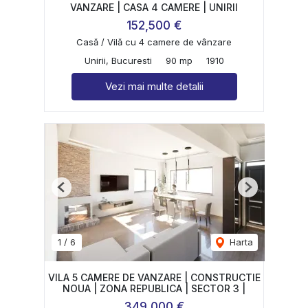
VANZARE | CASA 4 CAMERE | UNIRII
152,500 €
Casă / Vilă cu 4 camere de vânzare
Unirii, Bucuresti
90 mp
1910
Vezi mai multe detalii
Previous
Next
1
/
6
Harta
VILA 5 CAMERE DE VANZARE | CONSTRUCTIE
NOUA | ZONA REPUBLICA | SECTOR 3 |
349,000 €