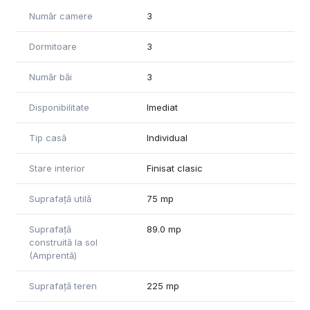
sanitare au fost schimbate integral.
Număr camere
3
Pentru vizionari sau pentru mai multe detalii ne puteți
Dormitoare
3
contacta.
Număr băi
3
Disponibilitate
Imediat
Tip casă
Individual
Stare interior
Finisat clasic
Suprafață utilă
75 mp
Suprafață
89.0 mp
construită la sol
(Amprentă)
Suprafață teren
225 mp