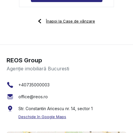
Înapoi la Case de vânzare
REOS Group
Agenție imobiliară Bucuresti
+40735000003
office@reos.ro
Str. Constantin Aricescu nr. 14, sector 1
Deschide în Google Maps