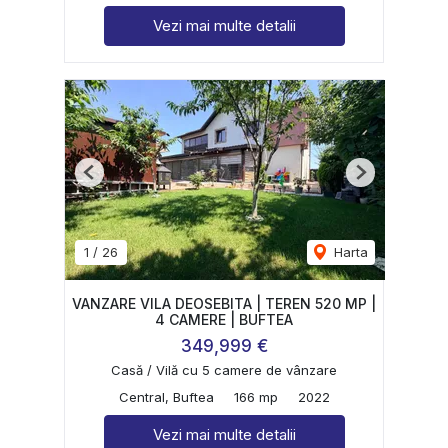
Vezi mai multe detalii
Previous
Next
1
/
26
Harta
VANZARE VILA DEOSEBITA | TEREN 520 MP |
4 CAMERE | BUFTEA
349,999 €
Casă / Vilă cu 5 camere de vânzare
Central, Buftea
166 mp
2022
Vezi mai multe detalii