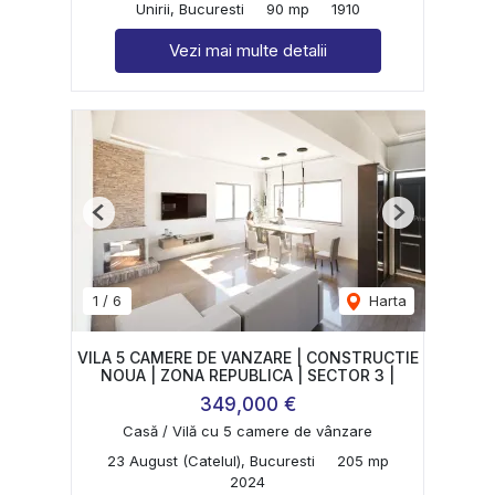
Unirii, Bucuresti
90 mp
1910
Vezi mai multe detalii
Previous
Next
1
/
6
Harta
VILA 5 CAMERE DE VANZARE | CONSTRUCTIE
NOUA | ZONA REPUBLICA | SECTOR 3 |
349,000 €
Casă / Vilă cu 5 camere de vânzare
23 August (Catelul), Bucuresti
205 mp
2024