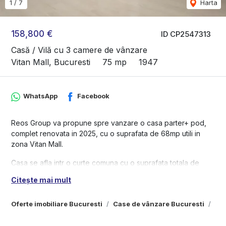
1
/
7
Harta
158,800 €
ID CP2547313
Casă / Vilă cu 3 camere de vânzare
Vitan Mall, Bucuresti
75 mp
1947
WhatsApp
Facebook
Reos Group va propune spre vanzare o casa parter+ pod,
complet renovata in 2025, cu o suprafata de 68mp utili in
zona Vitan Mall.
Casa se afla intr o curte comuna cu o suprafata totala de
225mp. Amprenta proprietatii este de 89mp, iar cealalta
Citește mai mult
70mp, curtea libera fiind 66mp.
Imobilul are 3 camere, fiecare cu baie proprie, iar accesul se
Oferte imobiliare Bucuresti
Case de vânzare Bucuresti
Cas
face separat catre una din camere. Podul este inalt, ceea ce
face posibila extinderea la etaj. Instalațiile electrice și