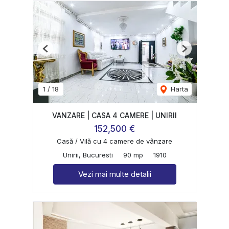
Previous
Next
1
/
18
Harta
VANZARE | CASA 4 CAMERE | UNIRII
152,500 €
Casă / Vilă cu 4 camere de vânzare
Unirii, Bucuresti
90 mp
1910
Vezi mai multe detalii