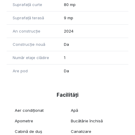
Suprafață curte
80 mp
Suprafață terasă
9 mp
An construcție
2024
Construcție nouă
Da
Număr etaje clădire
1
Are pod
Da
Facilități
Aer condiționat
Apă
Apometre
Bucătărie închisă
Cabină de duș
Canalizare