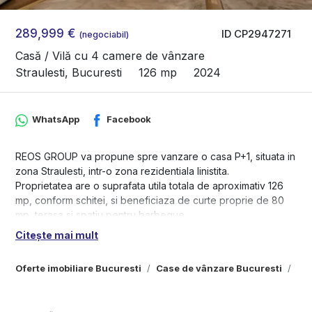
289,999 €
ID CP2947271
(negociabil)
Casă / Vilă cu 4 camere de vânzare
Straulesti, Bucuresti
126 mp
2024
WhatsApp
Facebook
REOS GROUP va propune spre vanzare o casa P+1, situata in
zona Straulesti, intr-o zona rezidentiala linistita.
Proprietatea are o suprafata utila totala de aproximativ 126
mp, conform schitei, si beneficiaza de curte proprie de 80
mp, terasa si spatiu pentru barbeque.
Citește mai mult
Detalii esentiale:
-Regim inaltime: P+1
Oferte imobiliare Bucuresti
Case de vânzare Bucuresti
Cas
-Suprafata utila: ~126 mp
-4 camere
-3 bai