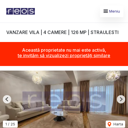
Meniu
VANZARE VILA | 4 CAMERE | 126 MP | STRAULESTI
Această proprietate nu mai este activă,
te invităm să vizualizezi proprietăți similare
Previous
Nex
1
/
25
Harta