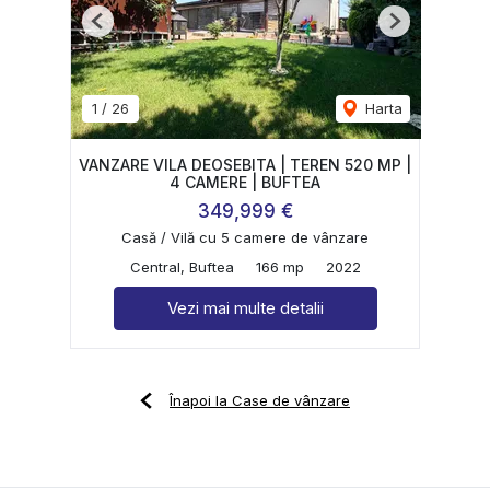
Previous
Next
1
/
26
Harta
VANZARE VILA DEOSEBITA | TEREN 520 MP |
4 CAMERE | BUFTEA
349,999 €
Casă / Vilă cu 5 camere de vânzare
Central, Buftea
166 mp
2022
Vezi mai multe detalii
Înapoi la Case de vânzare