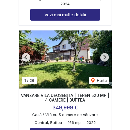
2024
Vezi mai multe detalii
Previous
Next
1
/
26
Harta
VANZARE VILA DEOSEBITA | TEREN 520 MP |
4 CAMERE | BUFTEA
349,999 €
Casă / Vilă cu 5 camere de vânzare
Central, Buftea
166 mp
2022