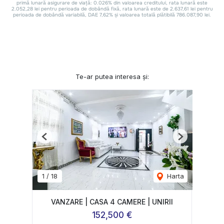
Te-ar putea interesa și:
Previous
Next
1
/
18
Harta
VANZARE | CASA 4 CAMERE | UNIRII
152,500 €