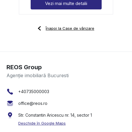
Vezi mai multe detalii
Înapoi la Case de vânzare
REOS Group
Agenție imobiliară Bucuresti
+40735000003
office@reos.ro
Str. Constantin Aricescu nr. 14, sector 1
Deschide în Google Maps