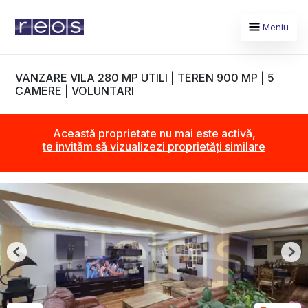
Meniu
VANZARE VILA 280 MP UTILI | TEREN 900 MP | 5
CAMERE | VOLUNTARI
Această proprietate nu mai este activă,
te invităm să vizualizezi proprietăți similare
Previous
Nex