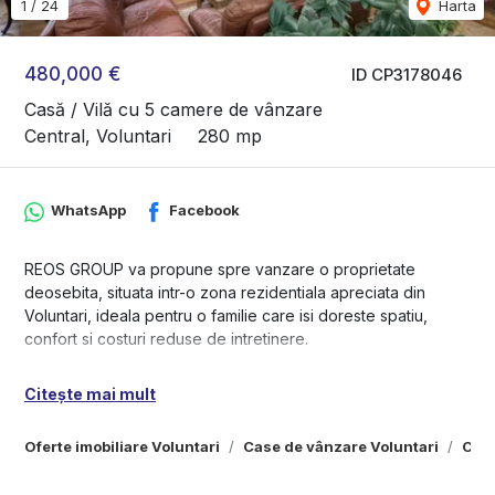
1
/
24
Harta
480,000 €
ID CP3178046
Casă / Vilă cu 5 camere de vânzare
Central, Voluntari
280 mp
WhatsApp
Facebook
REOS GROUP va propune spre vanzare o proprietate
deosebita, situata intr-o zona rezidentiala apreciata din
Voluntari, ideala pentru o familie care isi doreste spatiu,
confort si costuri reduse de intretinere.
Amplasata pe un teren generos de 900 mp, vila beneficiaza
Citește mai mult
de o suprafata utila de aproximativ 280 mp si este
compartimentata eficient in 5 camere, 3 bai, bucatarie
Oferte imobiliare Voluntari
Case de vânzare Voluntari
Case
inchisa, garaj, camera tehnica si pivnita.
Unul dintre avantajele importante ale proprietatii este