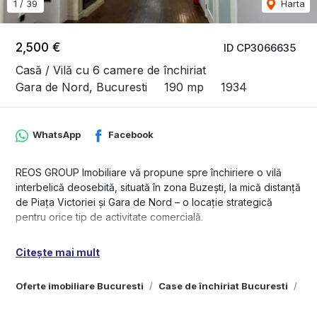
1
/
39
Harta
2,500 €
ID CP3066635
Casă / Vilă cu 6 camere de închiriat
Gara de Nord, Bucuresti
190 mp
1934
WhatsApp
Facebook
REOS GROUP Imobiliare vă propune spre închiriere o vilă
interbelică deosebită, situată în zona Buzești, la mică distanță
de Piața Victoriei și Gara de Nord – o locație strategică
pentru orice tip de activitate comercială.
🏡 Detalii proprietate:
Citește mai mult
- Suprafață utilă: 190 mp
- Regim de înălțime: Parter + Etaj
Oferte imobiliare Bucuresti
Case de închiriat Bucuresti
Ca
- An construcție: 1934
- Compartimentare: