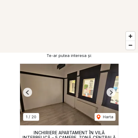
Te-ar putea interesa și:
Previous
Next
1
/
20
Harta
INCHIRIERE APARTAMENT ÎN VILĂ
INTERBELICĂ – 5 CAMERE, ZONĂ CENTRALĂ