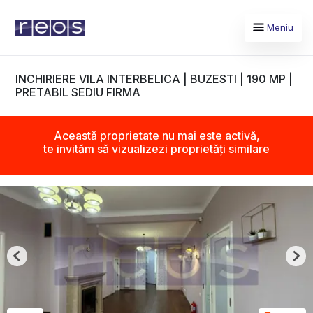
Meniu
INCHIRIERE VILA INTERBELICA | BUZESTI | 190 MP |
PRETABIL SEDIU FIRMA
Această proprietate nu mai este activă,
te invităm să vizualizezi proprietăți similare
Previous
Nex