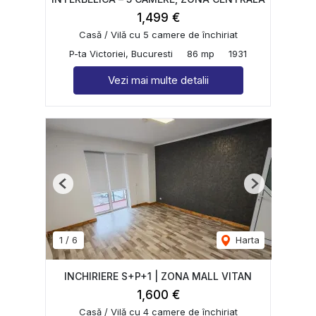
1,499 €
Casă / Vilă cu 5 camere de închiriat
P-ta Victoriei, Bucuresti
86 mp
1931
Vezi mai multe detalii
Previous
Next
1
/
6
Harta
INCHIRIERE S+P+1 | ZONA MALL VITAN
1,600 €
Casă / Vilă cu 4 camere de închiriat