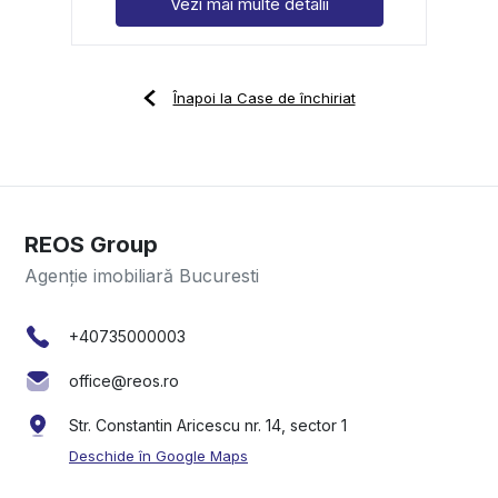
Vezi mai multe detalii
Înapoi la Case de închiriat
REOS Group
Agenție imobiliară Bucuresti
+40735000003
office@reos.ro
Str. Constantin Aricescu nr. 14, sector 1
Deschide în Google Maps