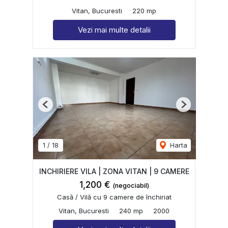
Vitan, Bucuresti
220 mp
Vezi mai multe detalii
Previous
Next
1
/
18
Harta
INCHIRIERE VILA | ZONA VITAN | 9 CAMERE
1,200 €
(negociabil)
Casă / Vilă cu 9 camere de închiriat
Vitan, Bucuresti
240 mp
2000