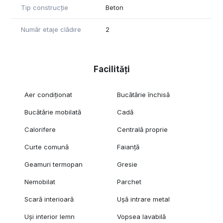
Tip construcție
Beton
📌 Localizare excelentă:
- Aproape de Piața Victoriei și Gara de Nord
Număr etaje clădire
2
- Acces rapid la metrou și mijloace de transport în comun
- Zonă cu vizibilitate și accesibilitate ridicată
- În proximitatea restaurantelor, cafenelelor și altor facilități
urbane
Facilități
Această proprietate reprezintă o alegere ideală pentru
companiile care își doresc un spațiu reprezentativ, într-o
Aer condiționat
Bucătărie închisă
zonă centrală, bine conectată și cu personalitate.
Bucătărie mobilată
Cadă
📞 Pentru mai multe detalii sau programarea unei vizionări, vă
Calorifere
Centrală proprie
stăm cu drag la dispoziție!
Curte comună
Faianță
Geamuri termopan
Gresie
Nemobilat
Parchet
Scară interioară
Ușă intrare metal
Uși interior lemn
Vopsea lavabilă