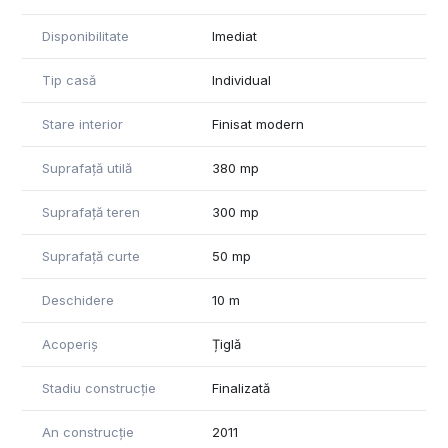
Conditii de inchiriere: avans 1 luna + garantie 1 luna si
Disponibilitate
Imediat
jumatate.
Pentru mai multe detalii sau programarea unei vizionari, nu
Tip casă
Individual
ezita sa ma contactezi.
Stare interior
Finisat modern
Suprafață utilă
380 mp
Suprafață teren
300 mp
Suprafață curte
50 mp
Deschidere
10 m
Acoperiș
Țiglă
Stadiu construcție
Finalizată
An construcție
2011