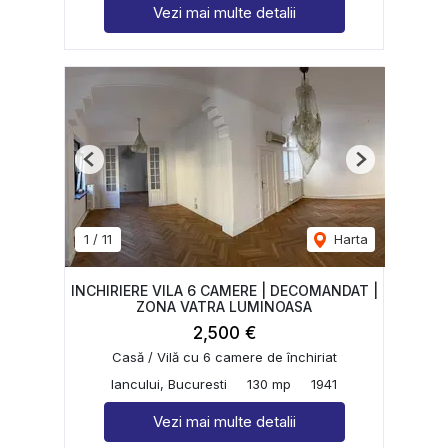
Vezi mai multe detalii
Previous
Next
1
/
11
Harta
INCHIRIERE VILA 6 CAMERE | DECOMANDAT |
ZONA VATRA LUMINOASA
2,500 €
Casă / Vilă cu 6 camere de închiriat
Iancului, Bucuresti
130 mp
1941
Vezi mai multe detalii