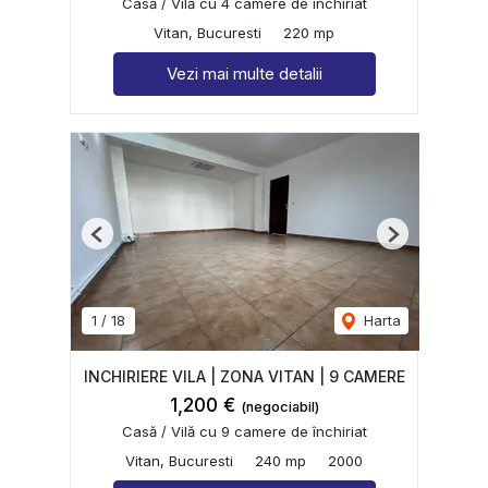
Casă / Vilă cu 4 camere de închiriat
Vitan, Bucuresti
220 mp
Vezi mai multe detalii
Previous
Next
1
/
18
Harta
INCHIRIERE VILA | ZONA VITAN | 9 CAMERE
1,200 €
(negociabil)
Casă / Vilă cu 9 camere de închiriat
Vitan, Bucuresti
240 mp
2000