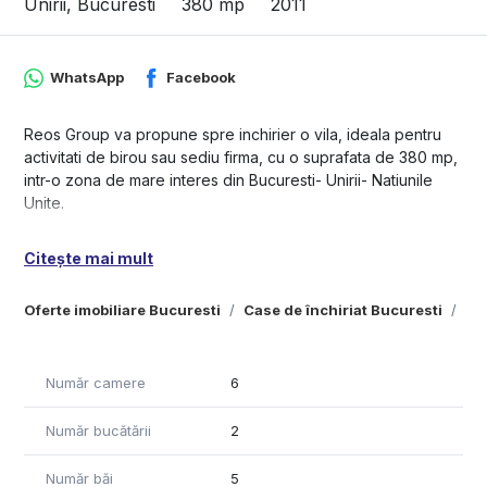
Unirii, Bucuresti
380 mp
2011
WhatsApp
Facebook
Reos Group va propune spre inchirier o vila, ideala pentru
activitati de birou sau sediu firma, cu o suprafata de 380 mp,
intr-o zona de mare interes din Bucuresti- Unirii- Natiunile
Unite.
Imobilul este structurat pe 3 niveluri si dispune de
Citește mai mult
urmatoarele facilitati:
Parter: camera spatioasa amenajata cu 10 birouri, sala de
Oferte imobiliare Bucuresti
Case de închiriat Bucuresti
Cas
conferinta, zona open space si 2 bai.
Etaj 1: bucatarie, 2 bai si un open space generos, potrivit
pentru echipe sau activitati diverse.
Etaj 2: open space pentru birouri si o baie.
Număr camere
6
Spatiul este bine compartimentat, luminos si potrivit pentru
Număr bucătării
2
firme care cauta un sediu central, cu acces facil catre
mijloace de transport si puncte de interes.
Număr băi
5