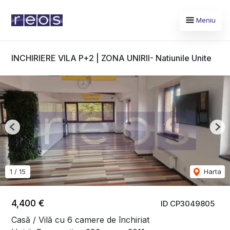
Meniu
INCHIRIERE VILA P+2 | ZONA UNIRII- Natiunile Unite
Previous
Nex
1
/
15
Harta
4,400 €
ID CP3049805
Casă / Vilă cu 6 camere de închiriat