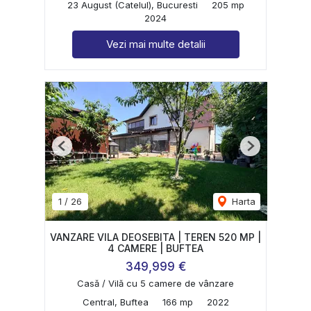
23 August (Catelul), Bucuresti
205 mp
2024
Vezi mai multe detalii
Previous
Next
1
/
26
Harta
VANZARE VILA DEOSEBITA | TEREN 520 MP |
4 CAMERE | BUFTEA
349,999 €
Casă / Vilă cu 5 camere de vânzare
Central, Buftea
166 mp
2022