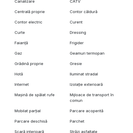
Canalizare
CATV
Centrală proprie
Contor căldură
Contor electric
Curent
Curte
Dressing
Faianță
Frigider
Gaz
Geamuri termopan
Grădină proprie
Gresie
Hotă
Iluminat stradal
Internet
Izolație exterioară
Mașină de spălat rufe
Mijloace de transport în
comun
Mobilat parțial
Parcare acoperită
Parcare deschisă
Parchet
Scară interioară
Străzi asfaltate