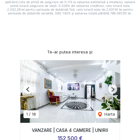
Te-ar putea interesa și:
Previous
Next
1
/
18
Harta
VANZARE | CASA 4 CAMERE | UNIRII
152,500 €