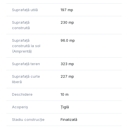
Suprafață utilă
197 mp
Suprafață
230 mp
construită
Suprafață
96.0 mp
construită la sol
(Amprentă)
Suprafață teren
323 mp
Suprafață curte
227 mp
liberă
Deschidere
10 m
Acoperiș
Țiglă
Stadiu construcție
Finalizată