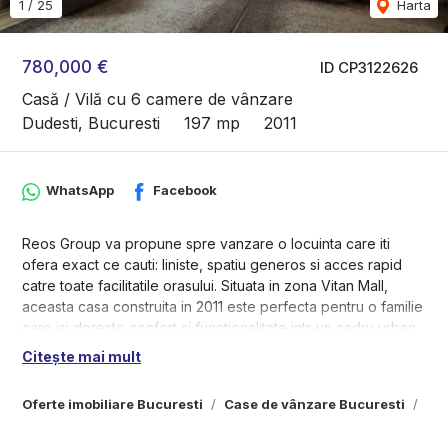
1
/
25
Harta
780,000 €
ID CP3122626
Casă / Vilă cu 6 camere de vânzare
Dudesti, Bucuresti
197 mp
2011
WhatsApp
Facebook
Reos Group va propune spre vanzare o locuinta care iti
ofera exact ce cauti: liniste, spatiu generos si acces rapid
catre toate facilitatile orasului. Situata in zona Vitan Mall,
aceasta casa construita in 2011 este perfecta pentru o familie
care isi doreste confort si functionalitate intr-un cadru urban.
Citește mai mult
De ce sa alegi aceasta casa?
Cu o suprafata utila de 197 mp ( parter+1) include 6 camere,
Oferte imobiliare Bucuresti
Case de vânzare Bucuresti
Cas
dintre care 4 dormitoare luminoase, ideale pentru odihna si
intimitate, completate de 3 bai moderne, bucatarie si