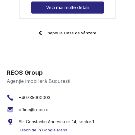
Vezi mai multe detalii
Înapoi la Case de vânzare
REOS Group
Agenție imobiliară Bucuresti
+40735000003
office@reos.ro
Str. Constantin Aricescu nr. 14, sector 1
Deschide în Google Maps