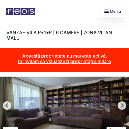
Meniu
VANZAE VILA P+1+P | 6 CAMERE | ZONA VITAN
MALL
Această proprietate nu mai este activă,
te invităm să vizualizezi proprietăți similare
Previous
Nex