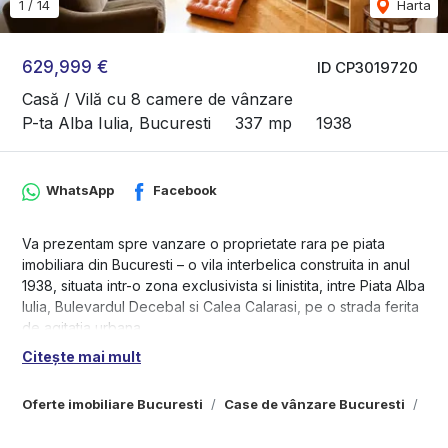
1
/
14
Harta
629,999 €
ID CP3019720
Casă / Vilă cu 8 camere de vânzare
P-ta Alba Iulia, Bucuresti
337 mp
1938
WhatsApp
Facebook
Va prezentam spre vanzare o proprietate rara pe piata
imobiliara din Bucuresti – o vila interbelica construita in anul
1938, situata intr-o zona exclusivista si linistita, intre Piata Alba
Iulia, Bulevardul Decebal si Calea Calarasi, pe o strada ferita
de agitatia urbana.
Citește mai mult
Proprietatea impresioneaza prin arhitectura clasica, tavanele
inalte, lumina naturala abundenta si potentialul exceptional
Oferte imobiliare Bucuresti
Case de vânzare Bucuresti
Cas
de amenajare sau investitie.
Vila este dispusa pe subsol, parter, etaj si mansarda, avand o