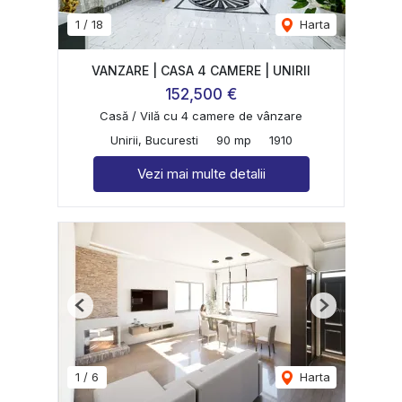
1
/
18
Harta
VANZARE | CASA 4 CAMERE | UNIRII
152,500 €
Casă / Vilă cu 4 camere de vânzare
Unirii, Bucuresti
90 mp
1910
Vezi mai multe detalii
Previous
Next
1
/
6
Harta