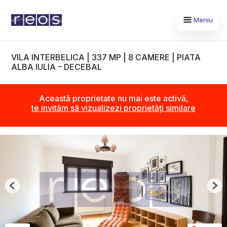
Meniu
VILA INTERBELICA | 337 MP | 8 CAMERE | PIATA
ALBA IULIA – DECEBAL
Această proprietate nu mai este activă,
te invităm să vizualizezi proprietăți similare
Previous
Nex