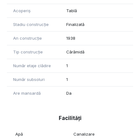
✔ Mansarda – aprox. 103 mp utili
• spatiu amplu, cu potential excelent de amenajare
Acoperiș
Tablă
✔ Subsol / pivnita – aprox. 35 mp
Stadiu construcție
Finalizată
Avantaje:
An construcție
1938
• Proprietate cu farmec autentic interbelic
• Tavane inalte si camere luminoase
Tip construcție
Cărămidă
• Vila cu grad ridicat de intimitate
• Compartimentare versatila, usor de adaptat
• Potential excelent pentru investitie sau rezidenta premium
Număr etaje clădire
1
• Zona foarte bine conectata, aproape de Piata Alba Iulia,
Decebal si Unirii
Număr subsoluri
1
Aceasta proprietate nu este doar o casa, ci un imobil cu
Are mansardă
Da
personalitate si valoare arhitecturala, potrivit pentru cei care
cauta un spatiu special, cu potential pe termen lung.
Pentru mai multe informatii si pentru programarea unei
Facilități
vizionari, va rugam sa ne contactati.
Apă
Canalizare