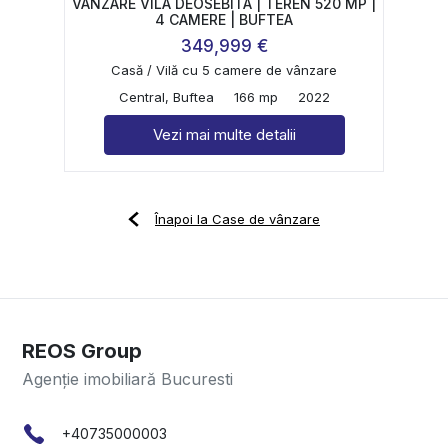
VANZARE VILA DEOSEBITA | TEREN 520 MP |
4 CAMERE | BUFTEA
349,999 €
Casă / Vilă cu 5 camere de vânzare
Central, Buftea
166 mp
2022
Vezi mai multe detalii
Înapoi la Case de vânzare
REOS Group
Agenție imobiliară Bucuresti
+40735000003