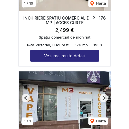
1
/
16
Harta
INCHIRIERE SPATIU COMERCIAL D+P | 176
MP | ACCES CURTE
2,499 €
Spațiu comercial de închiriat
P-ta Victoriei, Bucuresti
176 mp
1950
Vezi mai multe detalii
Previous
Next
1
/
1
Harta