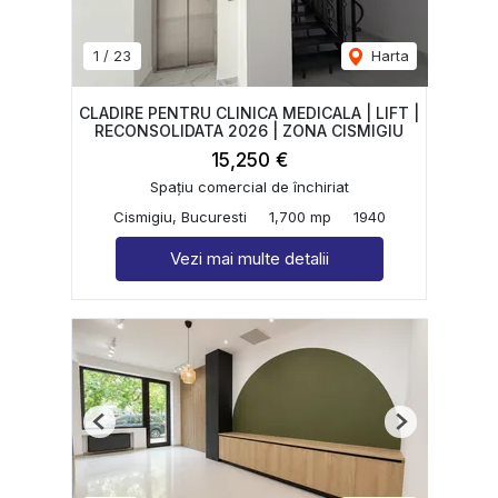
1
/
23
Harta
CLADIRE PENTRU CLINICA MEDICALA | LIFT |
RECONSOLIDATA 2026 | ZONA CISMIGIU
15,250 €
Spațiu comercial de închiriat
Cismigiu, Bucuresti
1,700 mp
1940
Vezi mai multe detalii
Previous
Next