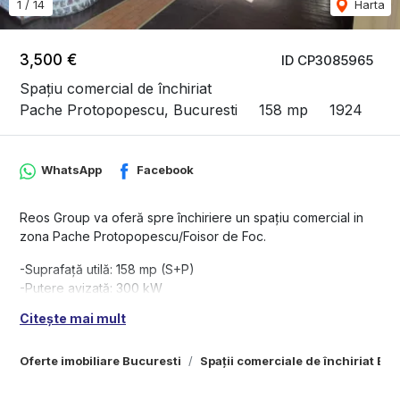
1
/
14
Harta
3,500 €
ID CP3085965
Spațiu comercial de închiriat
Pache Protopopescu, Bucuresti
158 mp
1924
WhatsApp
Facebook
Reos Group va oferă spre închiriere un spațiu comercial in
zona Pache Protopopescu/Foisor de Foc.
-Suprafață utilă: 158 mp (S+P)
-Putere avizată: 300 kW
-Front stradal: 15 m
Citește mai mult
-Vizibilitate foarte bună
-Trafic pietonal intens
Oferte imobiliare Bucuresti
Spații comerciale de închiriat Bu
-Disponibil imediat
Chirie: 3500 euro/lună