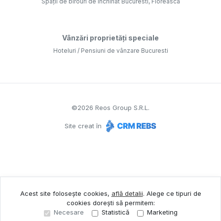
Spații de birouri de închiriat Bucuresti, Floreasca
Vânzări proprietăți speciale
Hoteluri / Pensiuni de vânzare Bucuresti
©
2026
Reos Group S.R.L.
Site creat în
Acest site folosește cookies,
află detalii
.
Alege ce tipuri de
cookies dorești să permitem:
Necesare
Statistică
Marketing