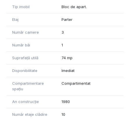
Tip imobil
Bloc de apart.
Pentru vizionari sau pentru mai multe detalii ne puteți
contacta.
Etaj
Parter
Număr camere
3
Număr băi
1
Suprafață utilă
74 mp
Disponibilitate
Imediat
Compartimentare
Compartimentat
spațiu
An construcție
1980
Număr etaje clădire
10