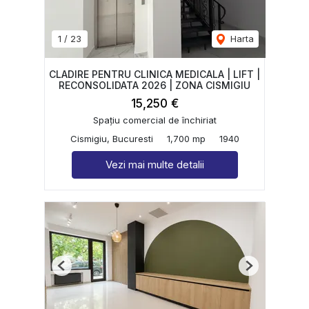
1
/
23
Harta
CLADIRE PENTRU CLINICA MEDICALA | LIFT |
RECONSOLIDATA 2026 | ZONA CISMIGIU
15,250 €
Spațiu comercial de închiriat
Cismigiu, Bucuresti
1,700 mp
1940
Vezi mai multe detalii
Previous
Next