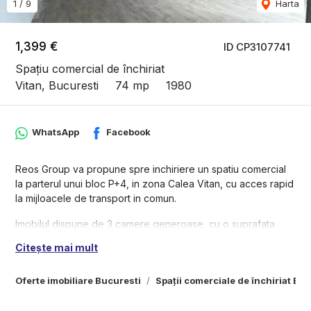
1
/
9
Harta
1,399 €
ID CP3107741
Spațiu comercial de închiriat
Vitan, Bucuresti
74 mp
1980
WhatsApp
Facebook
Reos Group va propune spre inchiriere un spatiu comercial
la parterul unui bloc P+4, in zona Calea Vitan, cu acces rapid
la mijloacele de transport in comun.
Imobilul dispune de 3 camere generoase, cu o suprafata
totala de 74mp, fiind un spatiu versatil, pretabil pentru mai
Citește mai mult
multe domenii.
Avans: 1 luna + garantie 1 luna
Oferte imobiliare Bucuresti
Spații comerciale de închiriat Bu
Spatiul este disponibil incepand cu jumatatea lunii aprilie, in
prezent fiind inchiriat.