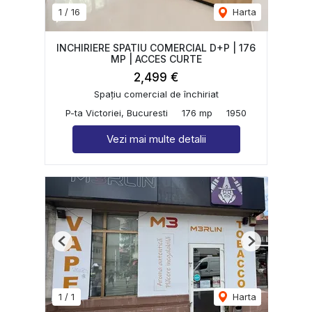
1
/
16
Harta
INCHIRIERE SPATIU COMERCIAL D+P | 176
MP | ACCES CURTE
2,499 €
Spațiu comercial de închiriat
P-ta Victoriei, Bucuresti
176 mp
1950
Vezi mai multe detalii
Previous
Next
1
/
1
Harta