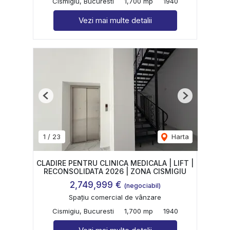
Cismigiu, Bucuresti
1,700 mp
1940
Vezi mai multe detalii
Previous
Next
1
/
23
Harta
CLADIRE PENTRU CLINICA MEDICALA | LIFT |
RECONSOLIDATA 2026 | ZONA CISMIGIU
2,749,999 €
(negociabil)
Spațiu comercial de vânzare
Cismigiu, Bucuresti
1,700 mp
1940