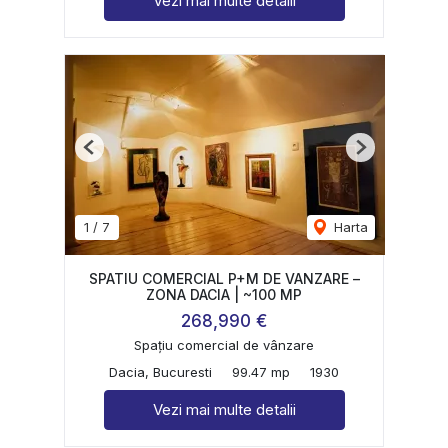
Vezi mai multe detalii
Previous
Next
1
/
7
Harta
SPATIU COMERCIAL P+M DE VANZARE –
ZONA DACIA | ~100 MP
268,990 €
Spațiu comercial de vânzare
Dacia, Bucuresti
99.47 mp
1930
Vezi mai multe detalii