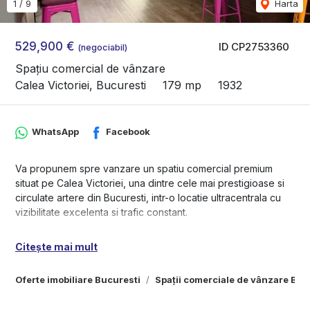
1
/
9
Harta
529,900 €
ID CP2753360
(negociabil)
Spațiu comercial de vânzare
Calea Victoriei, Bucuresti
179 mp
1932
WhatsApp
Facebook
Va propunem spre vanzare un spatiu comercial premium
situat pe Calea Victoriei, una dintre cele mai prestigioase si
circulate artere din Bucuresti, intr-o locatie ultracentrala cu
vizibilitate excelenta si trafic constant.
Proprietatea reprezinta o oportunitate excelenta de
Citește mai mult
investitie, fiind complet functionala si autorizata, cu potential
de generare a unui venit pasiv intre 3.000 € si 5.000 € lunar.
Oferte imobiliare Bucuresti
Spații comerciale de vânzare Buc
Detalii generale:
✔ Amplasare premium – Calea Victoriei