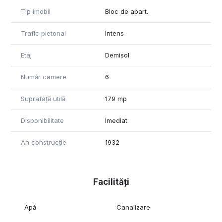
✔ Spatiu comercial complet autorizat
Tip imobil
Bloc de apart.
✔ Aviz ISU pentru o capacitate de aproximativ 50 persoane
✔ Doua iesiri de urgenta
Trafic pietonal
Intens
✔ Zona de birouri
✔ Doua grupuri sanitare separate (femei/barbati)
Etaj
Demisol
✔ Cladirea nu este incadrata in risc seismic
Număr camere
6
Avantaje:
• Business la cheie, pregatit pentru operare imediata
Suprafață utilă
179 mp
• Potrivit pentru club, lounge, evenimente private sau alte
activitati premium
• Investitie cu potential de venit lunar intre 3.000 € si 5.000 €
Disponibilitate
Imediat
• Posibilitate de contract de inchiriere imediat, estimat la
aproximativ 3.000 €/luna
An construcție
1932
Proprietatea este recent amenajata si foarte bine intretinuta,
fiind ideala pentru investitori sau antreprenori care doresc sa
preia o afacere functionala intr-o locatie de top.
Facilități
Pentru mai multe informatii si pentru programarea unei
Apă
Canalizare
vizionari, va rugam sa ne contactati.