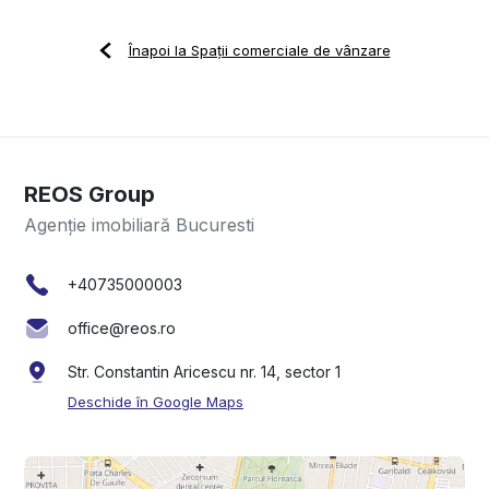
Înapoi la Spații comerciale de vânzare
REOS Group
Agenție imobiliară Bucuresti
+40735000003
office@reos.ro
Str. Constantin Aricescu nr. 14, sector 1
Deschide în Google Maps