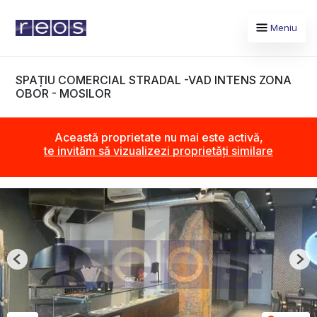
Meniu
SPAȚIU COMERCIAL STRADAL -VAD INTENS ZONA
OBOR - MOSILOR
Această proprietate nu mai este activă,
te invităm să vizualizezi proprietăți similare
Previous
Nex