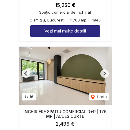
15,250 €
Spațiu comercial de închiriat
Cismigiu, Bucuresti
1,700 mp
1940
Vezi mai multe detalii
Previous
Next
1
/
16
Harta
INCHIRIERE SPATIU COMERCIAL D+P | 176
MP | ACCES CURTE
2,499 €