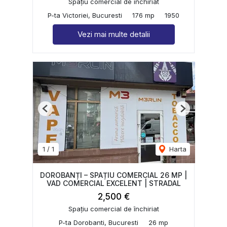
Spațiu comercial de închiriat
P-ta Victoriei, Bucuresti
176 mp
1950
Vezi mai multe detalii
Previous
Next
1
/
1
Harta
DOROBANȚI – SPAȚIU COMERCIAL 26 MP |
VAD COMERCIAL EXCELENT | STRADAL
2,500 €
Spațiu comercial de închiriat
P-ta Dorobanti, Bucuresti
26 mp