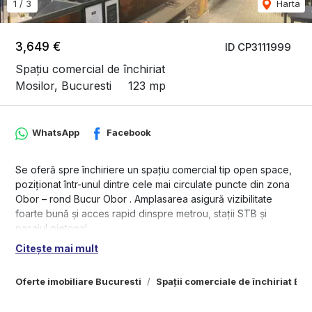
1
/
3
Harta
3,649 €
ID CP3111999
Spațiu comercial de închiriat
Mosilor, Bucuresti
123 mp
WhatsApp
Facebook
Se oferă spre închiriere un spațiu comercial tip open space,
poziționat într-unul dintre cele mai circulate puncte din zona
Obor – rond Bucur Obor . Amplasarea asigură vizibilitate
foarte bună și acces rapid dinspre metrou, stații STB și
pasajul pietonal.
Citește mai mult
Suprafața utilă de 123 mp, la care se adaugă un spațiu de
depozitare separat (~5 mp). Vitrina generoasă, de circa 7
Oferte imobiliare Bucuresti
Spații comerciale de închiriat Bu
metri liniari, oferă expunere excelentă pentru orice tip de
activitate.