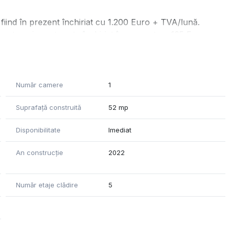
 fiind în prezent închiriat cu 1.200 Euro + TVA/lună.
rat — și acesta este închiriat în prezent cu 125 Euro +
Număr camere
1
Suprafață construită
52 mp
Disponibilitate
Imediat
tare a unui birou separat
An construcție
2022
Număr etaje clădire
5
rca pe scări sau cu liftul