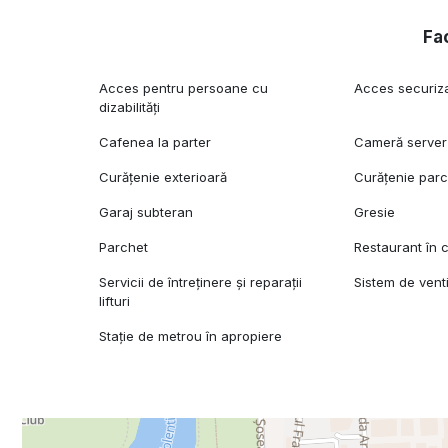
Complexul Win Herăstrău este modern, îngrijit și minima
și locuri de parcare pentru vizitatori. Este compus din 
Fac
comerciale, fiind una dintre cele mai dorite locații din nor
Acces pentru persoane cu
Acces securiz
Preț vânzare: 219.000 Euro+ TVA
dizabilități
Pentru mai multe detalii sau vizionare, rog să mă contact
Cafenea la parter
Cameră server
Curățenie exterioară
Curățenie par
Garaj subteran
Gresie
Parchet
Restaurant în c
Servicii de întreținere și reparații
Sistem de venti
lifturi
Stație de metrou în apropiere