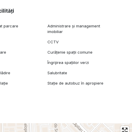
list, oferind un mediu elegant, cu spații comune amenajate
aproximativ 300 de apartamente și numeroase spații
ilități
dul Capitalei.
at parcare
Administrare și management
imobiliar
ați.
CCTV
care
Curățenie spații comune
Îngrijirea spațiilor verzi
lădire
Salubritate
lație
Stație de autobuz în apropiere