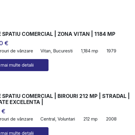
SPATIU COMERCIAL | ZONA VITAN | 1184 MP
0 €
irouri de vânzare
Vitan, Bucuresti
1,184 mp
1979
 mai multe detalii
SPATIU COMERCIAL | BIROURI 212 MP | STRADAL |
TATE EXCELENTA |
 €
irouri de vânzare
Central, Voluntari
212 mp
2008
 mai multe detalii