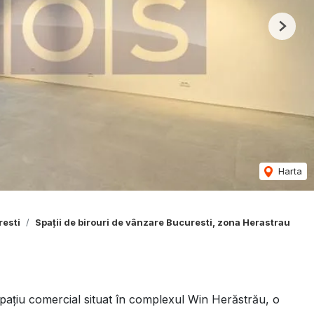
Next
Harta
resti
Spații de birouri de vânzare Bucuresti, zona Herastrau
țiu comercial situat în complexul Win Herăstrău, o