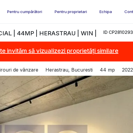
Pentru cumpărători
Pentru proprietari
Echipa
Cont
ID CP2810293
AL | 44MP | HERASTRAU | WIN |
te invităm să vizualizezi proprietăți similare
irouri de vânzare
Herastrau, Bucuresti
44 mp
2022