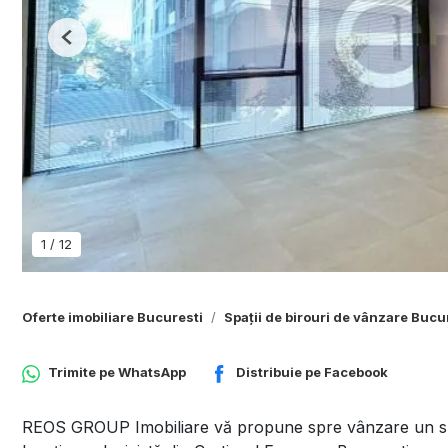
Previous
1
/
12
Oferte imobiliare Bucuresti
Spații de birouri de vânzare Bucu
Trimite pe
WhatsApp
Distribuie pe
Facebook
REOS GROUP Imobiliare vă propune spre vânzare un spa