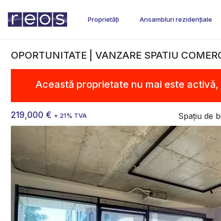
Proprietăți
Ansambluri rezidențiale
OPORTUNITATE | VANZARE SPATIU COMERCI
Această proprietate nu mai este activă,
219,000 €
Spațiu de b
+ 21% TVA