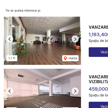
Te-ar putea interesa și:
VANZARE 
1,193,40
Spațiu de b
Previous
Next
Vezi
1
/
11
Harta
VANZARE 
VIZIBILI
459,000
Previous
Next
Spațiu de b
Vezi