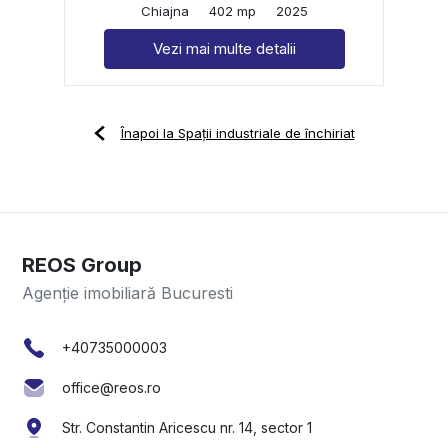
Chiajna
402 mp
2025
Vezi mai multe detalii
Înapoi la Spații industriale de închiriat
REOS Group
Agenție imobiliară Bucuresti
+40735000003
office@reos.ro
Str. Constantin Aricescu nr. 14, sector 1