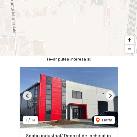
Te-ar putea interesa și:
Previous
Next
1
/
19
Harta
Spatiu industrial/ Depozit de inchiriat in