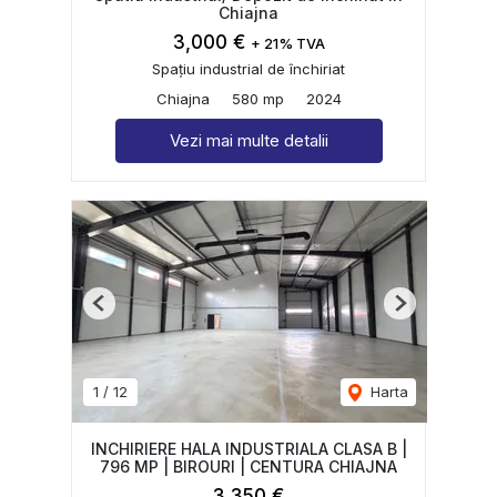
Chiajna
3,000 €
+ 21% TVA
Spațiu industrial de închiriat
Chiajna
580 mp
2024
Vezi mai multe detalii
Previous
Next
1
/
12
Harta
INCHIRIERE HALA INDUSTRIALA CLASA B |
796 MP | BIROURI | CENTURA CHIAJNA
3,350 €