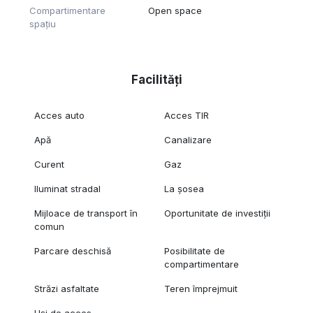
Compartimentare
Open space
spațiu
Facilități
Acces auto
Acces TIR
Apă
Canalizare
Curent
Gaz
Iluminat stradal
La șosea
Mijloace de transport în
Oportunitate de investiții
comun
Parcare deschisă
Posibilitate de
compartimentare
Străzi asfaltate
Teren împrejmuit