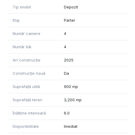
Înălțime: potrivită pentru depozit sau producție
Posibilități de compartimentare
Tip imobil
Depozit
FACIL pentru:
Etaj
Parter
Depozitare/logistică
Producție ușoară/servicii industriale
Număr camere
4
Fleet hub / curierat / firmă transport
Utilizare combinată birouri + spațiu depozitare
Număr băi
4
Inaltime libera de 6 METRI.
An construcție
2025
Pentru mai multe detalii și programarea unei vizionari,nu
ezitați să mă contactați.
Construcție nouă
Da
Suprafață utilă
900 mp
Suprafață teren
3,200 mp
Înălțime interioară
6.0
Disponibilitate
Imediat