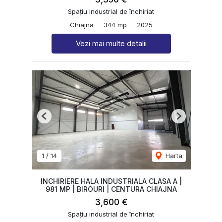
Spațiu industrial de închiriat
Chiajna
344 mp
2025
Vezi mai multe detalii
Previous
Next
1
/
14
Harta
INCHIRIERE HALA INDUSTRIALA CLASA A |
981 MP | BIROURI | CENTURA CHIAJNA
3,600 €
Spațiu industrial de închiriat