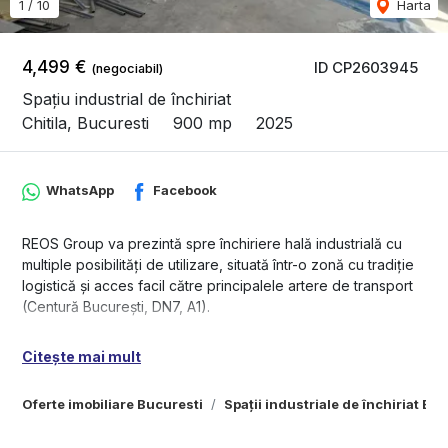
1
/
10
Harta
4,499 €
ID CP2603945
(negociabil)
Spațiu industrial de închiriat
Chitila, Bucuresti
900 mp
2025
WhatsApp
Facebook
REOS Group va prezintă spre închiriere hală industrială cu
multiple posibilități de utilizare, situată într-o zonă cu tradiție
logistică și acces facil către principalele artere de transport
(Centură București, DN7, A1).
Zonă industrială activă – vecinătate cu MIRAS Internațional și
Citește mai mult
alți operatori logistici/import-export
Teren liber adiacent: 3.200 mp (ideal pentru parcare TIR,
Oferte imobiliare Bucuresti
Spații industriale de închiriat Bu
containere, depozitare exterioară, extindere)
Structură: beton + panouri tip sandwich