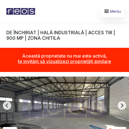
Meniu
DE ÎNCHIRIAT | HALĂ INDUSTRIALĂ | ACCES TIR |
900 MP | ZONA CHITILA
Această proprietate nu mai este activă,
te invităm să vizualizezi proprietăți similare
Previous
Nex