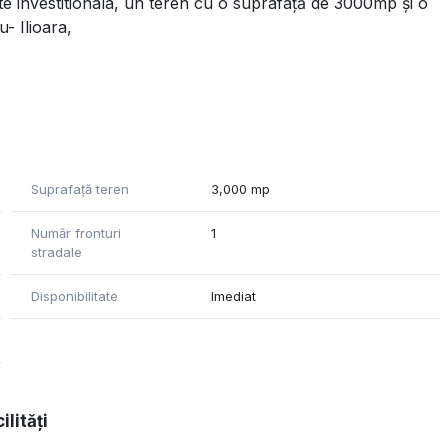
e investitionala, un teren cu o suprafață de 3000mp și o
- Ilioara,
Suprafață teren
3,000 mp
Număr fronturi
1
stradale
Disponibilitate
Imediat
, nu ezitați sa ne contactați.
ilități