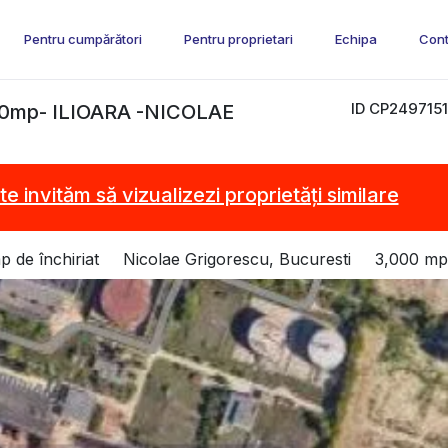
Pentru cumpărători
Pentru proprietari
Echipa
Cont
ID CP2497151
0mp- ILIOARA -NICOLAE
te invităm să vizualizezi proprietăți similare
 de închiriat
Nicolae Grigorescu, Bucuresti
3,000 mp