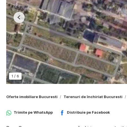
Previous
1
/
6
Oferte imobiliare Bucuresti
Terenuri de închiriat Bucuresti
Trimite pe
WhatsApp
Distribuie pe
Facebook