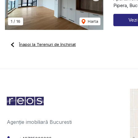
Pipera, Buc
Vezi
1
/
16
Harta
Înapoi la Terenuri de închiriat
Agenție imobiliară Bucuresti