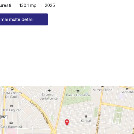
uresti
130.1 mp
2025
 mai multe detalii