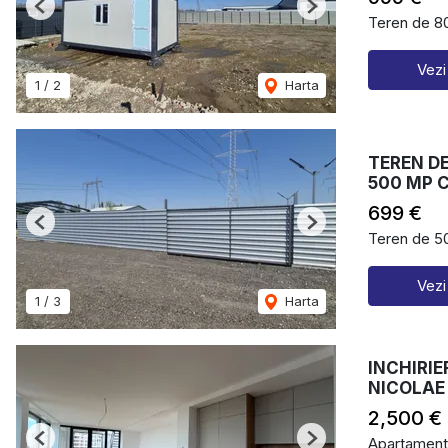
Previous
Next
Teren de 80
Vezi
1
/
2
Harta
TEREN DE
500 MP CU
699 €
Previous
Next
Teren de 50
Vezi
1
/
3
Harta
INCHIRIE
NICOLAE
2,500 €
Apartament 
Previous
Next