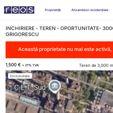
Proprietăți
Ansambluri rezidențiale
INCHIRIERE - TEREN - OPORTUNITATE- 300
GRIGORESCU
Această proprietate nu mai este activă,
1,500 €
Teren de 3,000 mp
+ 21% TVA
Exclusivitate