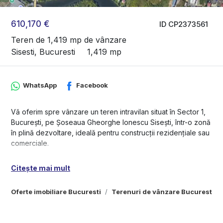
610,170 €
ID CP2373561
Teren de 1,419 mp de vânzare
Sisesti, Bucuresti
1,419 mp
WhatsApp
Facebook
Vă oferim spre vânzare un teren intravilan situat în Sector 1,
București, pe Șoseaua Gheorghe Ionescu Sisești, într-o zonă
în plină dezvoltare, ideală pentru construcții rezidențiale sau
comerciale.
Detalii teren:
Citește mai mult
• Suprafață: 1.419 mp
• Deschidere generoasă (detalii la cerere)
Oferte imobiliare Bucuresti
Terenuri de vânzare Bucuresti
• Neîmprejmuit
• Ideal pentru construcții rezidențiale (case/vile) sau alte
dezvoltări imobiliare