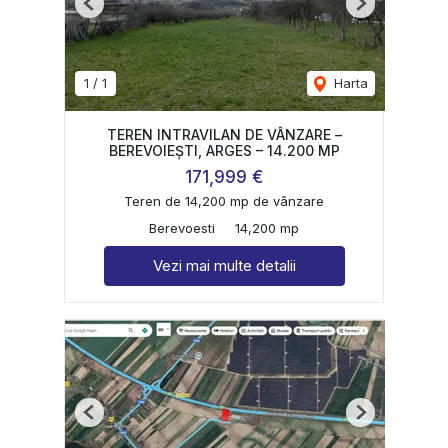
Previous
Next
1
/
1
Harta
TEREN INTRAVILAN DE VÂNZARE –
BEREVOIEȘTI, ARGES – 14.200 MP
171,999 €
Teren de 14,200 mp de vânzare
Berevoesti
14,200 mp
Vezi mai multe detalii
Previous
Next