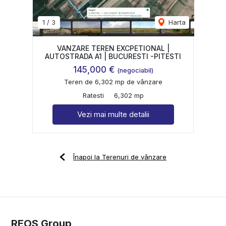
1
/
3
Harta
VANZARE TEREN EXCPETIONAL |
AUTOSTRADA A1 | BUCURESTI -PITESTI
145,000 €
(negociabil)
Teren de 6,302 mp de vânzare
Ratesti
6,302 mp
Vezi mai multe detalii
Înapoi la Terenuri de vânzare
REOS Group