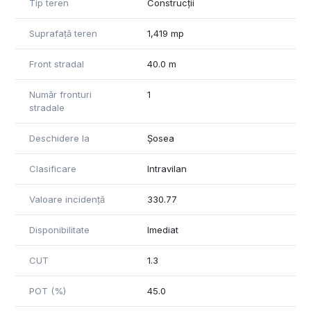
• Posibilitate de parcelare în două loturi
Tip teren
Construcții
Preț: 430 euro/mp (negociabil)
Suprafață teren
1,419 mp
Avantaje:
Front stradal
40.0 m
✔ Zonă de prestigiu, în apropierea Băneasa Shopping City,
DN1, lacuri și păduri
Număr fronturi
1
✔ Acces facil la transport public, școli, grădinițe,
stradale
supermarketuri
✔ Ideal pentru investiție sau dezvoltare imobiliară
Deschidere la
Șosea
Pentru mai multe detalii și programarea unei vizionări, nu
Clasificare
Intravilan
ezitați să ne contactați!
Valoare incidență
330.77
Disponibilitate
Imediat
CUT
1.3
POT (%)
45.0