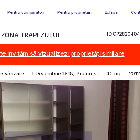
Pentru cumpărători
Pentru proprietari
Echipa
Cont
ID CP2820404
 ZONA TRAPEZULUI
te invităm să vizualizezi proprietăți similare
de vânzare
1 Decembrie 1918, Bucuresti
45 mp
2012