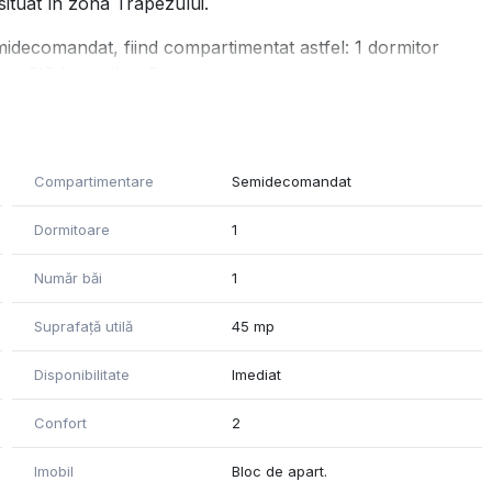
 situat în zona Trapezului.
idecomandat, fiind compartimentat astfel: 1 dormitor
bucătărie spațioasă.
brie 1918 este de 850m..
ste extrem de bine conectată la mijloacele de transport în
Compartimentare
Semidecomandat
 pentru un stil de viață urban și comod.
rgetica.
Dormitoare
1
nu ezitați să ne contactați!
Număr băi
1
Suprafață utilă
45 mp
Disponibilitate
Imediat
Confort
2
Imobil
Bloc de apart.