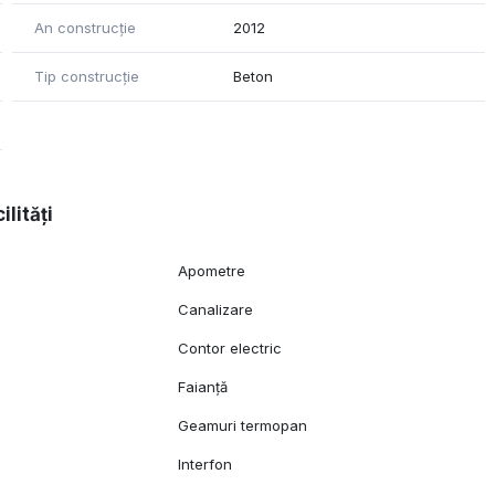
An construcție
2012
Tip construcție
Beton
ilități
Apometre
Canalizare
Contor electric
Faianță
Geamuri termopan
l
Interfon