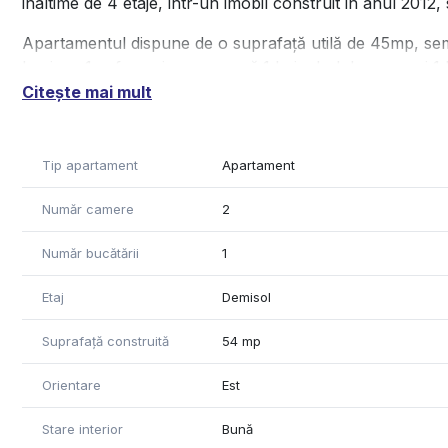
inaltime de 4 etaje, intr-un imobil construit in anul 2012,
Apartamentul dispune de o suprafață utilă de 45mp, sem
luminos,1 sufragerie generoasă,1 baie ,hol de acces si 1 
Citește mai mult
Conform Google Maps distanta pana la metroul 1 Decem
Este ideal pentru o familie sau pentru investiție. Zona e
Tip apartament
Apartament
comun, școli, magazine și parcuri – un avantaj important
Momentan nu detinem informatii in legatura cu clasa ene
Număr camere
2
Pentru mai multe detalii sau programarea unei vizionări, 
Număr bucătării
1
Etaj
Demisol
Suprafață construită
54 mp
Orientare
Est
Stare interior
Bună