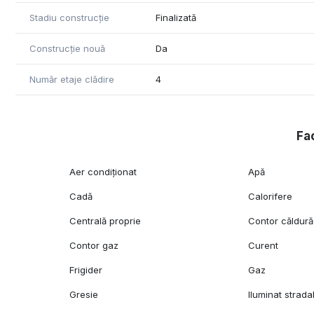
Stadiu construcție
Finalizată
Construcție nouă
Da
Număr etaje clădire
4
Fac
Aer condiționat
Apă
Cadă
Calorifere
Centrală proprie
Contor căldură
Contor gaz
Curent
Frigider
Gaz
Gresie
Iluminat strada