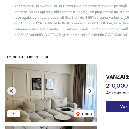
Te-ar putea interesa și:
VANZARE
210,000
Apartament
Previous
Next
Vezi
1
/
9
Harta