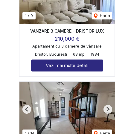
1
/
9
Harta
VANZARE 3 CAMERE - DRISTOR LUX
210,000 €
Apartament cu 3 camere de vânzare
Dristor, Bucuresti
68 mp
1984
Vezi mai multe detalii
Previous
Next
1
/
14
Harta