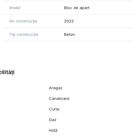
Imobil
Bloc de apart.
An construcție
2022
Tip construcție
Beton
ilități
Aragaz
Canalizare
Curte
Gaz
Hotă