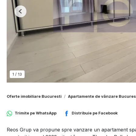
Previous
1
/
13
Oferte imobiliare Bucuresti
Apartamente de vânzare Bucures
Trimite pe
WhatsApp
Distribuie pe
Facebook
Reos Grup va propune spre vanzare un apartament spațio