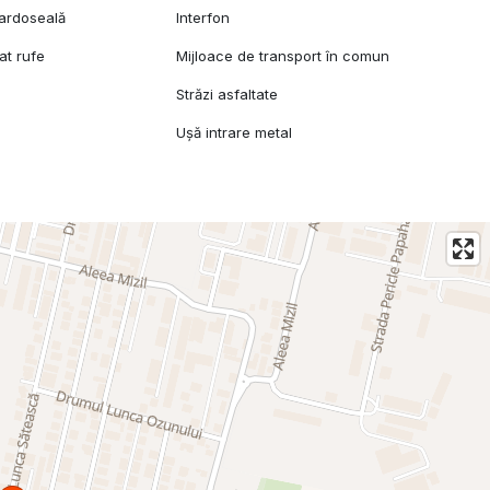
pardoseală
Interfon
at rufe
Mijloace de transport în comun
Străzi asfaltate
Ușă intrare metal