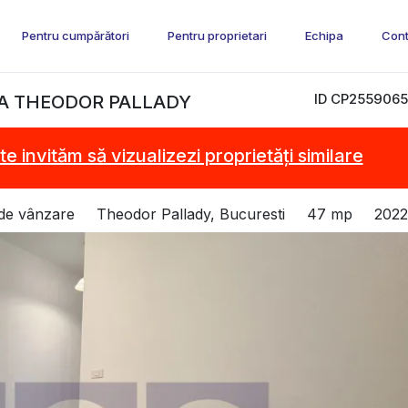
Pentru cumpărători
Pentru proprietari
Echipa
Cont
ID CP2559065
NA THEODOR PALLADY
te invităm să vizualizezi proprietăți similare
de vânzare
Theodor Pallady, Bucuresti
47 mp
2022