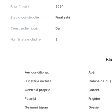
Anul finisării
2024
Stadiu construcție
Finalizată
Construcție nouă
Da
Număr etaje clădire
3
Fac
Aer condiționat
Apă
Bucătărie închisă
Cabină de duș
Centrală proprie
Curent
Faianță
Frigider
Geamuri tripan
Gresie