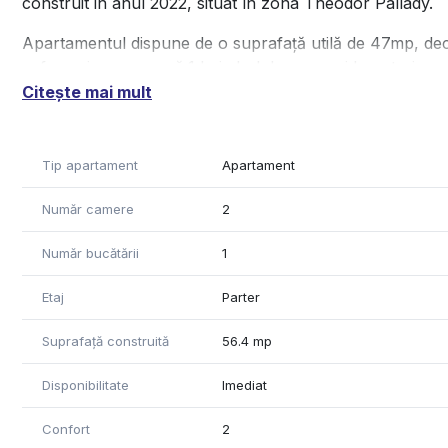
construit in anul 2022, situat în zona Theodor Pallady.
Apartamentul dispune de o suprafață utilă de 47mp, deco
sufragerie generoasă,1 baie,hol de acces si bucatarie.
Citește mai mult
Proprietatea beneficiază de o curte generoasă, amenajat
momente de relaxare.
Tip apartament
Apartament
Este ideal pentru o familie sau pentru investiție. Zona e
comun, școli, magazine și parcuri – un avantaj important
Număr camere
2
Momentan nu detinem informatii in legatura cu clasa ene
Număr bucătării
1
Pentru mai multe detalii sau programarea unei vizionări, 
Etaj
Parter
Suprafață construită
56.4 mp
Disponibilitate
Imediat
Confort
2