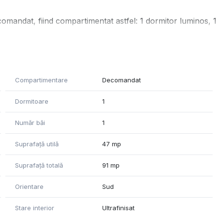
mandat, fiind compartimentat astfel: 1 dormitor luminos, 1
ă cu un foișor perfect pentru mese în aer liber sau
Compartimentare
Decomandat
ste extrem de bine conectată la mijloacele de transport în
 pentru un stil de viață urban și comod.
Dormitoare
1
rgetica.
Număr băi
1
nu ezitați să ne contactați!
Suprafață utilă
47 mp
Suprafață totală
91 mp
Orientare
Sud
Stare interior
Ultrafinisat