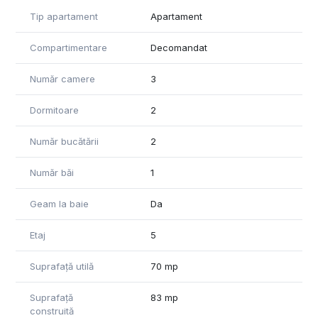
- Apartamentul dispune de următoarele dotări: 2 balcoane
Tip apartament
Apartament
spatioase inchise cu geamuri termopan, ferestre termopan,
gresie și faianta
Compartimentare
Decomandat
Pentru mai multe detalii si pentru stabilirea unei vizionari, nu
Număr camere
3
ezitați sa ne contactați.
Dormitoare
2
Număr bucătării
2
Număr băi
1
Geam la baie
Da
Etaj
5
Suprafață utilă
70 mp
Suprafață
83 mp
construită