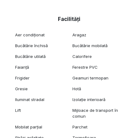
Facilități
Aer condiționat
Aragaz
Bucătărie închisă
Bucătărie mobilată
Bucătărie utilată
Calorifere
Faianță
Ferestre PVC
Frigider
Geamuri termopan
Gresie
Hotă
Iluminat stradal
Izolație interioară
Lift
Mijloace de transport în
comun
Mobilat parțial
Parchet
Străzi asfaltate
Termoficare