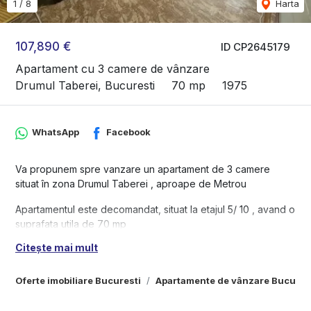
1
/
8
Harta
107,890 €
ID CP2645179
Apartament cu 3 camere de vânzare
Drumul Taberei, Bucuresti
70 mp
1975
WhatsApp
Facebook
Va propunem spre vanzare un apartament de 3 camere
situat în zona Drumul Taberei , aproape de Metrou
Apartamentul este decomandat, situat la etajul 5/ 10 , avand o
suprafata utila de 70 mp
Citește mai mult
- Finalizat in anul 1975
- Structura de rezistenta - Beton
- Bloc reabilitat
Oferte imobiliare Bucuresti
Apartamente de vânzare Bucures
- Cartier curat si linistit - cu parc, magazine, restaurante si
diverse facilitati in apropiere