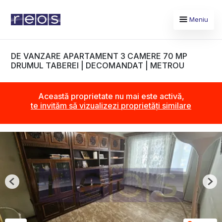
Meniu
DE VANZARE APARTAMENT 3 CAMERE 70 MP
DRUMUL TABEREI | DECOMANDAT | METROU
Această proprietate nu mai este activă,
te invităm să vizualizezi proprietăți similare
Previous
Nex