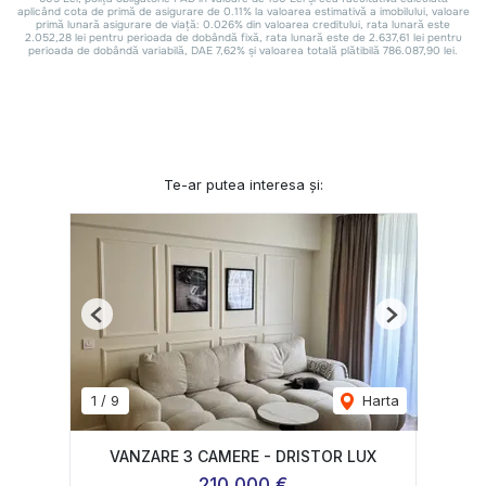
Te-ar putea interesa și:
Previous
Next
1
/
9
Harta
VANZARE 3 CAMERE - DRISTOR LUX
210,000 €