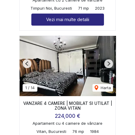
Timpuri Noi, Bucuresti
71 mp
2023
Vezi mai multe detalii
Previous
Next
1
/
14
Harta
VANZARE 4 CAMERE | MOBILAT SI UTILAT |
ZONA VITAN
224,000 €
Apartament cu 4 camere de vânzare
Vitan, Bucuresti
76 mp
1984