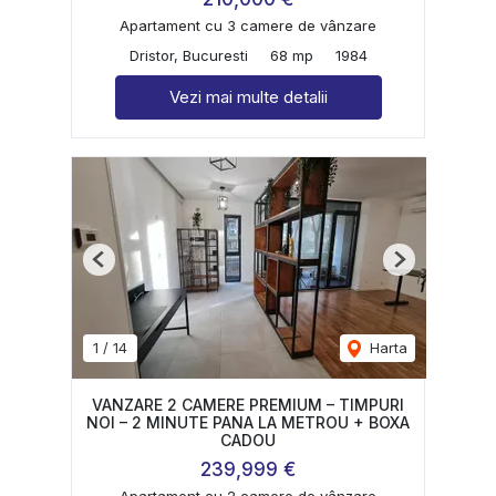
Apartament cu 3 camere de vânzare
Dristor, Bucuresti
68 mp
1984
Vezi mai multe detalii
Previous
Next
1
/
14
Harta
VANZARE 2 CAMERE PREMIUM – TIMPURI
NOI – 2 MINUTE PANA LA METROU + BOXA
CADOU
239,999 €
Apartament cu 2 camere de vânzare