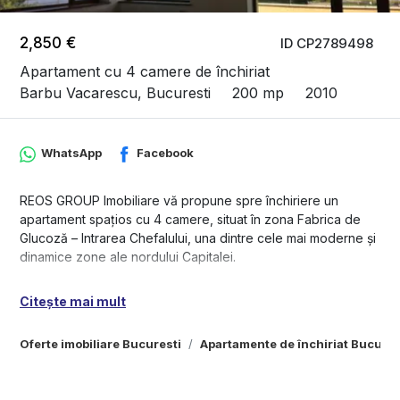
2,850 €
ID CP2789498
Apartament cu 4 camere de închiriat
Barbu Vacarescu, Bucuresti
200 mp
2010
WhatsApp
Facebook
REOS GROUP Imobiliare vă propune spre închiriere un
apartament spațios cu 4 camere, situat în zona Fabrica de
Glucoză – Intrarea Chefalului, una dintre cele mai moderne și
dinamice zone ale nordului Capitalei.
Apartamentul are o suprafață generoasă de 200 mp și se
Citește mai mult
află la etajul 4 al unui imobil cu 5 etaje, beneficiind de o
compartimentare excelentă, luminozitate naturală abundentă
Oferte imobiliare Bucuresti
Apartamente de închiriat Bucures
și o terasă impresionantă de 74 mp cu vedere superbă către
lac.
Proprietatea este recent renovată, gata pentru mutare, fiind