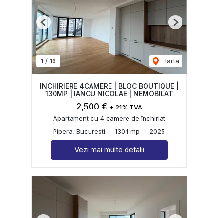
Previous
Next
1
/
16
Harta
INCHIRIERE 4CAMERE | BLOC BOUTIQUE |
130MP | IANCU NICOLAE | NEMOBILAT
2,500 €
+ 21% TVA
Apartament cu 4 camere de închiriat
Pipera, Bucuresti
130.1 mp
2025
Vezi mai multe detalii