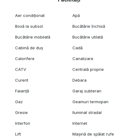
Aer condiționat
Apă
Boxă la subsol
Bucătărie închisă
Bucătărie mobilată
Bucătărie utilată
Cabină de duș
Cadă
Calorifere
Canalizare
CATV
Centrală proprie
Curent
Debara
Faianță
Garaj subteran
Gaz
Geamuri termopan
Gresie
Iluminat stradal
Interfon
Internet
Lift
Mașină de spălat rufe