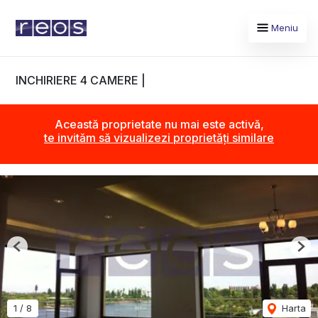
Meniu
INCHIRIERE 4 CAMERE |
Această proprietate nu mai este activă,
te invităm să vizualizezi proprietăți similare
Previous
Nex
1
/
8
Harta