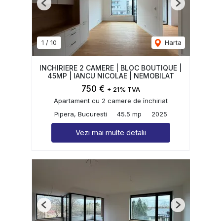
Previous
Next
1
/
10
Harta
INCHIRIERE 2 CAMERE | BLOC BOUTIQUE |
45MP | IANCU NICOLAE | NEMOBILAT
750 €
+ 21% TVA
Apartament cu 2 camere de închiriat
Pipera, Bucuresti
45.5 mp
2025
Vezi mai multe detalii
Previous
Next