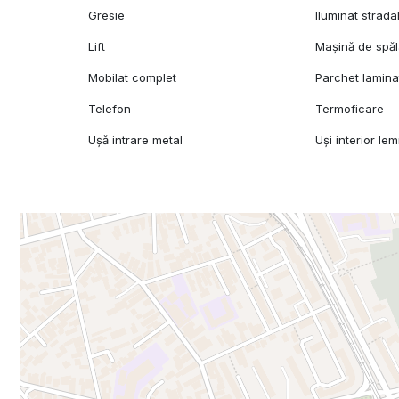
Gresie
Iluminat strada
Lift
Mașină de spăl
Mobilat complet
Parchet lamina
Telefon
Termoficare
Ușă intrare metal
Uși interior le