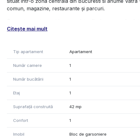
situat intr-o zona centrala din Bucuresti si anume Vatra 
comun, magazine, restaurante și parcuri.
Garsoniera este semidecomandata, fiind compus din: livin
utilă este de 30mp, oferind suficient spațiu pentru o famil
Citește mai mult
Bloc de garsoniere
Momentan nu detinem informatii in legatura cu clasa ene
Tip apartament
Apartament
Pentru vizionari sau pentru mai multe detalii ne puteți c
Număr camere
1
Număr bucătării
1
Etaj
1
Suprafață construită
42 mp
Confort
1
Imobil
Bloc de garsoniere