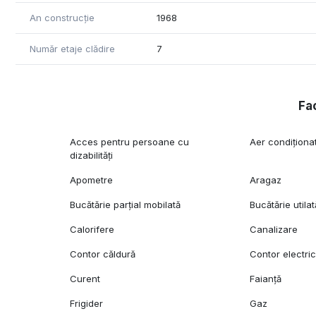
An construcție
1968
Număr etaje clădire
7
Fac
Acces pentru persoane cu
Aer condiționa
dizabilități
Apometre
Aragaz
Bucătărie parțial mobilată
Bucătărie utilat
Calorifere
Canalizare
Contor căldură
Contor electri
Curent
Faianță
Frigider
Gaz