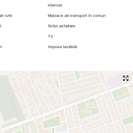
l
Internet
at rufe
Mijloace de transport în comun
t
Străzi asfaltate
TV
mn
Vopsea lavabilă