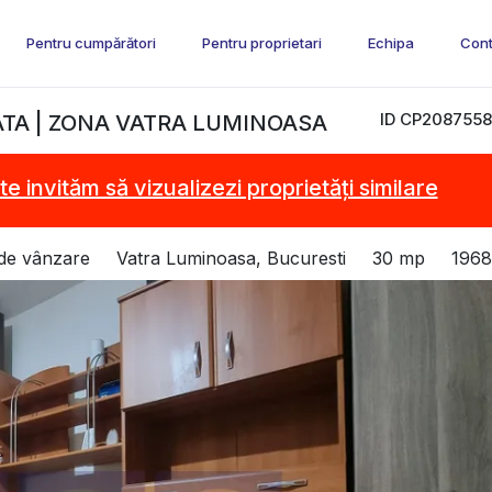
Pentru cumpărători
Pentru proprietari
Echipa
Cont
ID CP2087558
TA | ZONA VATRA LUMINOASA
te invităm să vizualizezi proprietăți similare
de vânzare
Vatra Luminoasa, Bucuresti
30 mp
1968