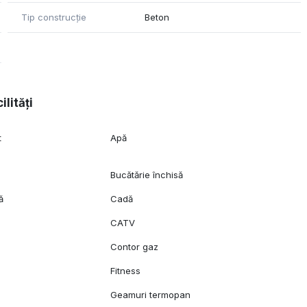
Tip construcție
Beton
ilități
t
Apă
Bucătărie închisă
ă
Cadă
CATV
c
Contor gaz
Fitness
Geamuri termopan